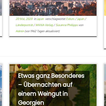
20 Mai, 2020
in
Japan
verschlagwortet
Exkurs
/
Japan
/
Länderporträt
/
MANA-Verlag
/
Susanne Phillipps
von
Admin
(vor 1962 Tagen aktualisiert)
Etwas ganz Besonderes
– Übernachten auf
einem Weingut in
Georgien