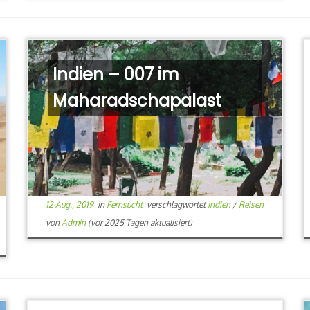
Indien – 007 im
Maharadschapalast
12 Aug., 2019
in
Fernsucht
verschlagwortet
Indien
/
Reisen
von
Admin
(vor 2025 Tagen aktualisiert)