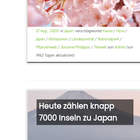
21 Aug., 2020
in
Japan
verschlagwortet
Fauna
/
Flora
/
Japan
/
Klimazonen
/
Länderporträt
/
Nationalpark
/
Pflanzenwelt
/
Susanne Phillipps
/
Tierwelt
von
Admin
(vor
1962 Tagen aktualisiert)
Heute zählen knapp
7000 Inseln zu Japan