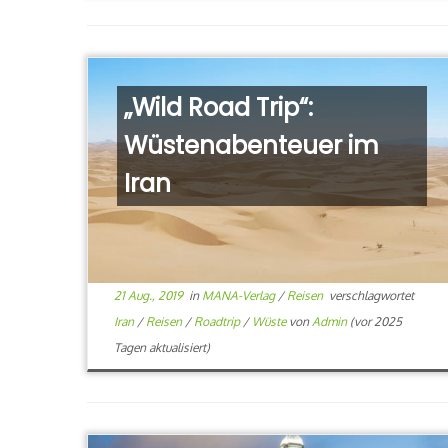
„Wild Road Trip“:
Wüstenabenteuer im
Iran
21 Aug., 2019
in
MANA-Verlag
/
Reisen
verschlagwortet
Iran
/
Reisen
/
Roadtrip
/
Wüste
von
Admin
(vor 2025
Tagen aktualisiert)