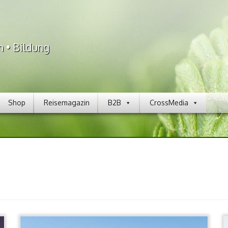
n • Bildung
Shop
Reisemagazin
B2B
CrossMedia