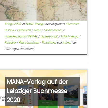
4 Aug., 2020
in
MANA-Verlag
verschlagwortet
Abenteuer
REISEN
/
Entdecken
/
Kultur
/
Länder erlesen
/
Länderhandbuch SPEZIAL
/
Länderporträt
/
MANA-Verlag
/
Ratgeber
/
Reise-Lesebuch
/
Reiseführer
von
Admin
(vor
1962 Tagen aktualisiert)
MANA-Verlag auf der
Leipziger Buchmesse
2020