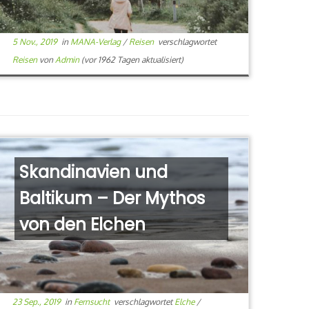
5 Nov., 2019
in
MANA-Verlag
/
Reisen
verschlagwortet
Reisen
von
Admin
(vor 1962 Tagen aktualisiert)
Skandinavien und
Baltikum – Der Mythos
von den Elchen
23 Sep., 2019
in
Fernsucht
verschlagwortet
Elche
/