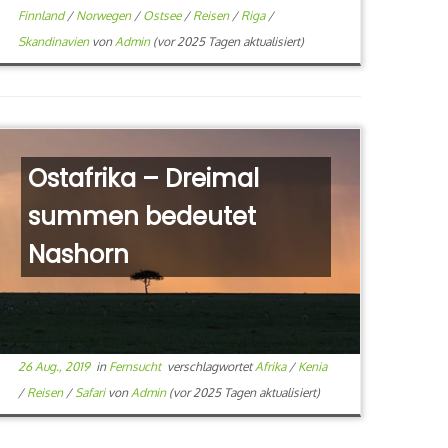
Finnland
/
Norwegen
/
Ostsee
/
Reisen
/
Riga
/
Skandinavien
von
Admin
(vor 2025 Tagen aktualisiert)
Ostafrika – Dreimal
summen bedeutet
Nashorn
26 Aug., 2019
in
Fernsucht
verschlagwortet
Afrika
/
Kenia
/
Reisen
/
Safari
von
Admin
(vor 2025 Tagen aktualisiert)