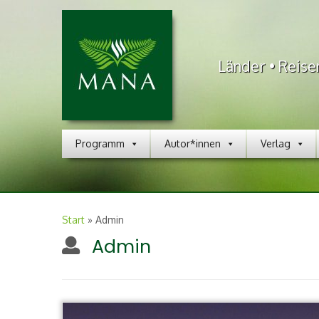
Länder • Reise
Programm
Autor*innen
Verlag
Start
»
Admin
Admin