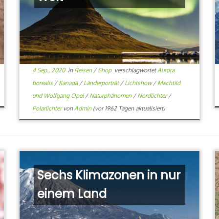
4 Sep., 2020
in
Reisen
/
Shop
verschlagwortet
Aurora
borealis
/
Kanada
/
Länderporträt
/
Lichtshow
/
Mechtild
und Wolfgang Opel
/
Naturphänomen
/
Nordlichter
/
Polarlichter
von
Admin
(vor 1962 Tagen aktualisiert)
Sechs Klimazonen in nur
einem Land