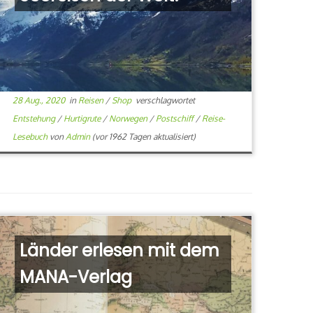
28 Aug., 2020
in
Reisen
/
Shop
verschlagwortet
Entstehung
/
Hurtigrute
/
Norwegen
/
Postschiff
/
Reise-
Lesebuch
von
Admin
(vor 1962 Tagen aktualisiert)
Länder erlesen mit dem
MANA-Verlag