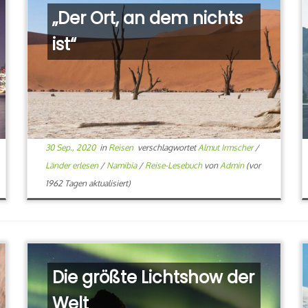
„Der Ort, an dem nichts
ist“
30 Sep., 2020
in
Reisen
verschlagwortet
Almut Irmscher
/
Länder erlesen
/
Namibia
/
Reise-Lesebuch
von
Admin
(vor
1962 Tagen aktualisiert)
Die größte Lichtshow der
Welt