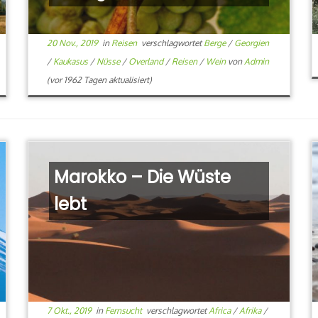
20 Nov., 2019
in
Reisen
verschlagwortet
Berge
/
Georgien
/
Kaukasus
/
Nüsse
/
Overland
/
Reisen
/
Wein
von
Admin
(vor 1962 Tagen aktualisiert)
Marokko – Die Wüste
lebt
7 Okt., 2019
in
Fernsucht
verschlagwortet
Africa
/
Afrika
/