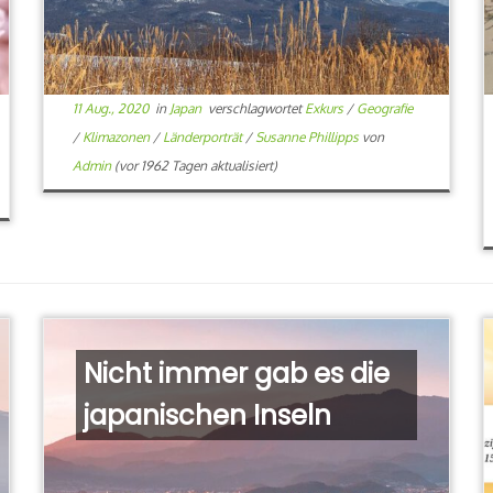
11 Aug., 2020
in
Japan
verschlagwortet
Exkurs
/
Geografie
/
Klimazonen
/
Länderporträt
/
Susanne Phillipps
von
Admin
(vor 1962 Tagen aktualisiert)
Nicht immer gab es die
japanischen Inseln