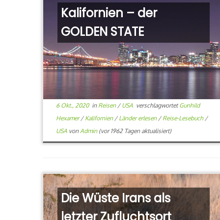
Kalifornien – der
GOLDEN STATE
6 Okt., 2020
in
Reisen
/
USA
verschlagwortet
Gunhild
Hexamer
/
Kalifornien
/
Länder erlesen
/
Reise-Lesebuch
/
USA
von
Admin
(vor 1962 Tagen aktualisiert)
Die Wüste Irans als
letzter Zufluchtsort