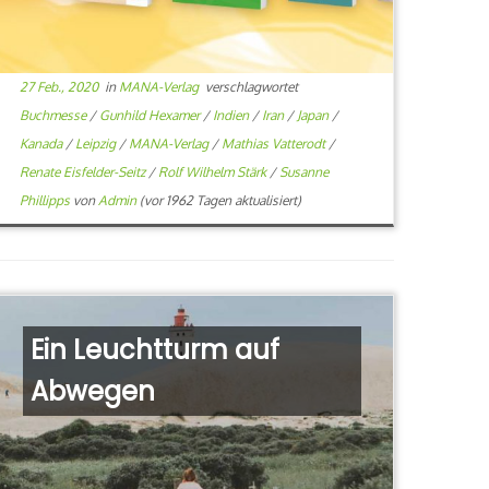
27 Feb., 2020
in
MANA-Verlag
verschlagwortet
Buchmesse
/
Gunhild Hexamer
/
Indien
/
Iran
/
Japan
/
Kanada
/
Leipzig
/
MANA-Verlag
/
Mathias Vatterodt
/
Renate Eisfelder-Seitz
/
Rolf Wilhelm Stärk
/
Susanne
Phillipps
von
Admin
(vor 1962 Tagen aktualisiert)
Ein Leuchtturm auf
Abwegen