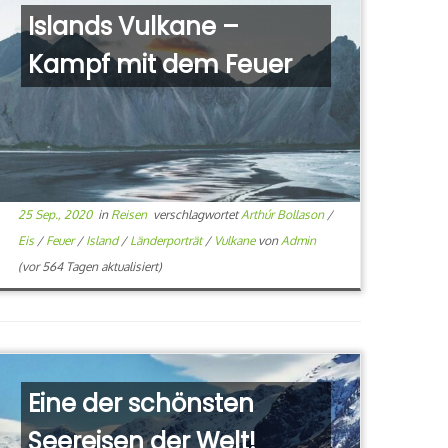
Islands Vulkane –
Kampf mit dem Feuer
25 Sep., 2020
in
Reisen
verschlagwortet
Arthúr Bollason
/
Eis
/
Feuer
/
Island
/
Länderporträt
/
Vulkane
von
Admin
(vor 564 Tagen aktualisiert)
Eine der schönsten
Seereisen der Welt!