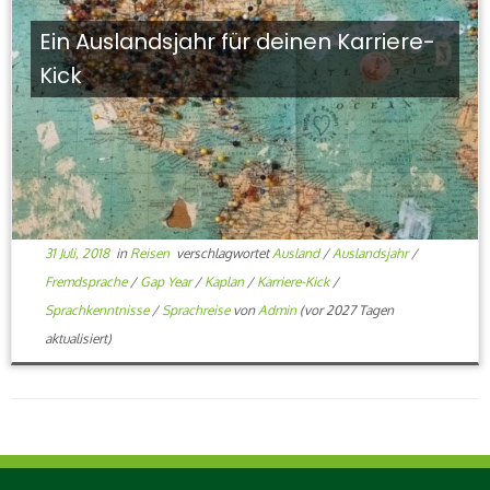
Ein Auslandsjahr für deinen Karriere-
Kick
31 Juli, 2018
in
Reisen
verschlagwortet
Ausland
/
Auslandsjahr
/
Fremdsprache
/
Gap Year
/
Kaplan
/
Karriere-Kick
/
Sprachkenntnisse
/
Sprachreise
von
Admin
(vor 2027 Tagen
aktualisiert)