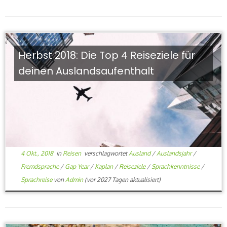
Herbst 2018: Die Top 4 Reiseziele für
deinen Auslandsaufenthalt
4 Okt., 2018
in
Reisen
verschlagwortet
Ausland
/
Auslandsjahr
/
Fremdsprache
/
Gap Year
/
Kaplan
/
Reiseziele
/
Sprachkenntnisse
/
Sprachreise
von
Admin
(vor 2027 Tagen aktualisiert)