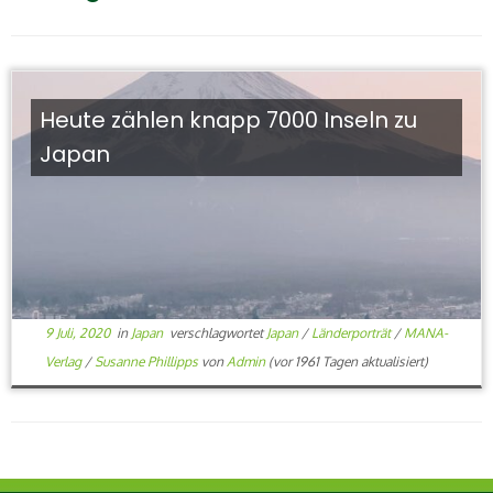
Heute zählen knapp 7000 Inseln zu
Japan
9 Juli, 2020
in
Japan
verschlagwortet
Japan
/
Länderporträt
/
MANA-
Verlag
/
Susanne Phillipps
von
Admin
(vor 1961 Tagen aktualisiert)