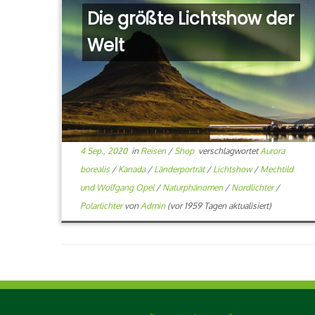
Die größte Lichtshow der
Welt
4 Sep., 2020
in
Reisen
/
Shop
verschlagwortet
Aurora
borealis
/
Kanada
/
Länderporträt
/
Lichtshow
/
Mechtild
und Wolfgang Opel
/
Naturphänomen
/
Nordlichter
/
Polarlichter
von
Admin
(vor 1959 Tagen aktualisiert)