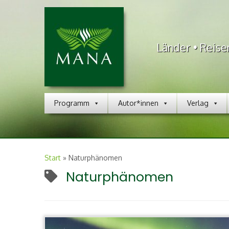
Länder • Reise
Programm
Autor*innen
Verlag
Start
»
Naturphänomen
Naturphänomen