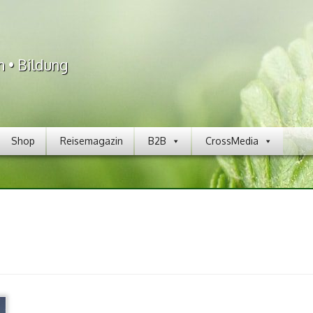
n • Bildung
Shop
Reisemagazin
B2B
CrossMedia