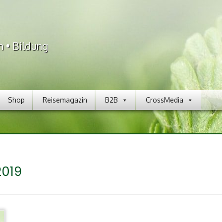
n • Bildung
Shop
Reisemagazin
B2B
CrossMedia
2019