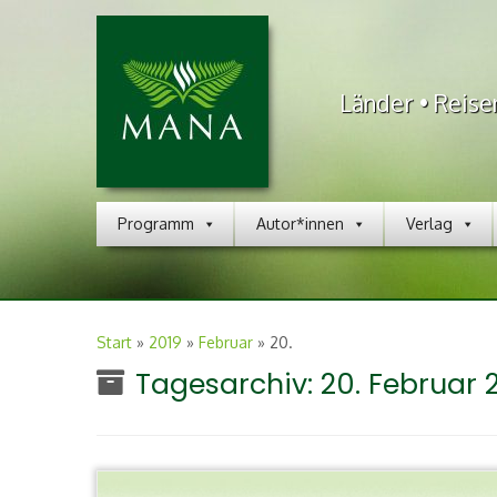
Länder • Reise
Programm
Autor*innen
Verlag
Start
»
2019
»
Februar
»
20.
Tagesarchiv:
20. Februar 