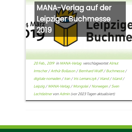
MANA-Verlag auf der
Leipziger Buchmesse
2019
20 Feb., 2019
in
MANA-Verlag
verschlagwortet
Almut
Irmscher
/
Arthúr Bollason
/
Bernhard Wulff
/
Buchmesse
/
digitale nomaden
/
Iran
/
Iris Lemanczyk
/
Irland
/
Island
/
Leipzig
/
MANA-Verlag
/
Mongolei
/
Norwegen
/
Sven
Lechtleitner
von
Admin
(vor 2023 Tagen aktualisiert)