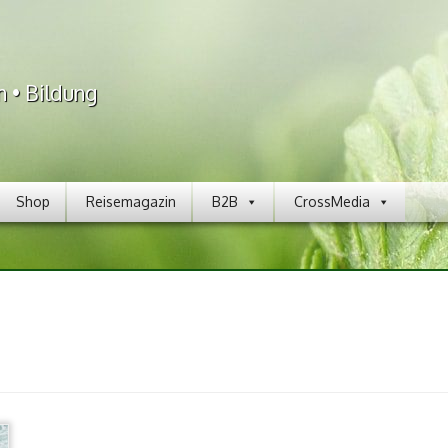
n • Bildung
Shop
Reisemagazin
B2B
CrossMedia