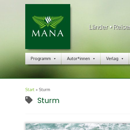
Länder • Reise
Programm
Autor*innen
Verlag
Start
»
Sturm
Sturm