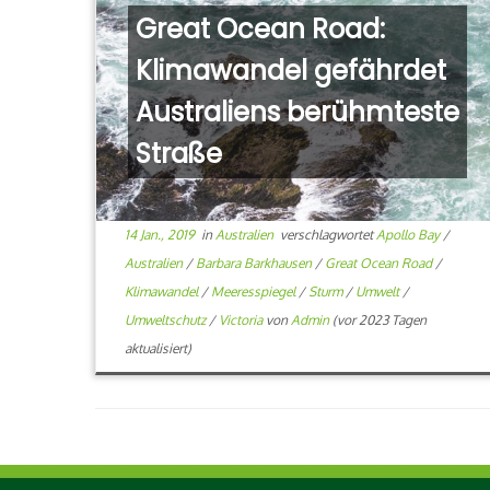
Great Ocean Road:
Klimawandel gefährdet
Australiens berühmteste
Straße
14 Jan., 2019
in
Australien
verschlagwortet
Apollo Bay
/
Australien
/
Barbara Barkhausen
/
Great Ocean Road
/
Klimawandel
/
Meeresspiegel
/
Sturm
/
Umwelt
/
Umweltschutz
/
Victoria
von
Admin
(vor 2023 Tagen
aktualisiert)