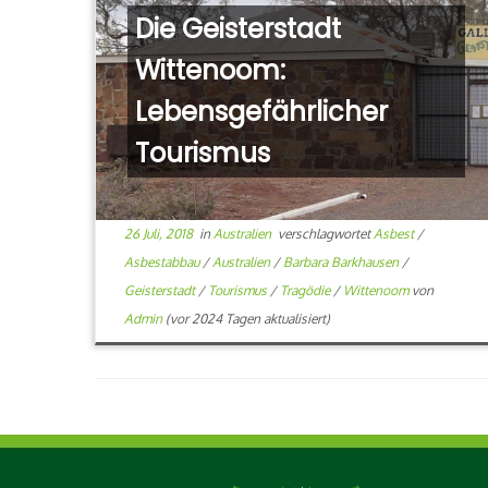
Die Geisterstadt
Wittenoom:
Lebensgefährlicher
Tourismus
26 Juli, 2018
in
Australien
verschlagwortet
Asbest
/
Asbestabbau
/
Australien
/
Barbara Barkhausen
/
Geisterstadt
/
Tourismus
/
Tragödie
/
Wittenoom
von
Admin
(vor 2024 Tagen aktualisiert)