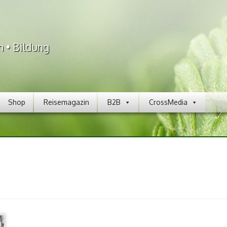
n • Bildung
Shop
Reisemagazin
B2B
CrossMedia