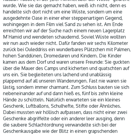
wurde. Wie sie das gemacht haben, weiß ich nicht, denn es
handelte sich dort nicht um eine Wüste, sondern um eine
ausgedehnte Oase in einer eher steppenartigen Gegend,
wohingegen in dem Film viel Sand zu sehen ist. Am Ende
erreichten wir auf der Suche nach einem neuen Lagerplatz
M’Hamid und wendeten schaudernd. Soviel Wüste wollten
wir nun auch wieder nicht. Dafür fanden wir sechs Kilometer
zurück bei Ouleddriss ein wunderbares Plätzchen mit Palmen,
hohen Sanddünen, Dromedaren und Kindern. Die Kinder
kamen aus dem Dorf und waren unsere Freunde: Sie guckten
über die Mauer des Camps und kicherten und quatschten auf
uns ein. Sie begleiteten uns lachend und unablässig
plappernd auf all unseren Wanderungen. Fast nie waren sie
lästig, sondern immer charmant. Zum Schluss bauten sie sich
nebeneinander auf und dann hieß es, fünf bis zehn kleine
Hände zu schütteln. Natürlich erwarteten sie ein kleines
Geschenk, Luftballons, Schulhefte, Stifte oder Ähnliches.
Dabei mussten wir höllisch aufpassen, dass nicht einer zwei
Geschenke abgriffelte oder ein anderer leer ausging, denn
die saubere Schlachtordnung verwandelte sich bei der
Geschenkausgabe wie der Blitz in einen grapschenden