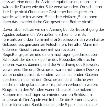
dass wir eine deutsche Ärztedelegation seien, denn sonst
wären die Frauen wie der Blitz verschwunden. Ob sich denn
ihre Lüge nicht über unsere Gastgeber herumsprechen
werde, wollte ich wissen. Sie lachte einfach: „Sie kennen
eben das unverletzliche Gastgesetz der Berber nicht!“
Davon aber sollten wir eine Ahnung bei der Besichtigung des
Agadirs bekommen. Von außen erschien er uns als
fensterloser dicker Turm mit drei Geschossen, ein wehrhaftes
Gebäude aus gemauerten Feldsteinen. Ein alter Mann mit
ledernem Gesicht erschien mit würdevollen
Begrüßungsgesten und einem mächtigen geschmiedeten
Schlüssel, der die einzige Tür des Gebäudes öffnete. Im
Inneren war es dämmrig und die Anordnung des Bauwerks
verwirrend. Die drei Geschosse waren nicht durch Decken
voneinander getrennt, sondern von umlaufenden Galerien
geschieden, die mit den Geschossen durch etliche wirr
erscheinende geländerlose Treppchen verbunden waren.
Ringsum an den Wänden waren überall kleine hölzerne
Klappen mit mächtigen schmiedeeisernen Schlössern
angebracht. Der Agadir war früher für die Berber das, was
heute für uns der Banktresor ist. Jede Sippe, die an seiner