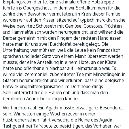
Empfangsraum diente. Eine schmale offene Holztreppe
führte ins Obergeschoss, in dem wir Schlafkammern für die
zahlreichen Bewohner vermuteten. Im Kreis dieser Familie
wurden wir auf den Kissen sitzend auf typisch marokkanische
Weise bewirtet: Schüsseln mit Gemüse, Couscous, Früchten
und Hammelfleisch wurden herumgereicht, und während die
Berber gemeinhin mit den Fingern der rechten Hand essen,
hatte man für uns zwei Blechlöffel bereit gelegt. Die
Unterhaltung war mühsam, weil die Leute kein Französisch
sprachen und jeder Satz von einem Mann übersetzt werden
musste, der eine Anstellung in einem Hotel an der Küste
hatte und offenbar ein Nachbar auf Heimaturlaub war. Es
wurde viel zeremoniell zubereiteter Tee mit Minzstängeln in
Gläsern herumgereicht und wir erfuhren, dass eine belgische
Entwicklungshilfeorganisation im Dorf neuerdings
Schulunterricht für die Frauen gab und dass man den
berühmten Agadir besichtigen könne.
Wir horchten auf: Ein Agadir musste etwas ganz Besonderes
sein. Wir hatten einige Wochen zuvor in einer
halsbrecherischen Fahrt versucht, die Ruine des Agadir
Tashguent bei Tafraoute zu besichtigen, das Vorhaben war