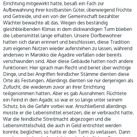
Errichtung mitgewirkt hatte, besaß ein Fach zur
Aufbewahrung ihrer kostbarsten Güter, überwiegend Früchte
und Getreide, und ein von der Gemeinschaft bezahlter
Wächter bewachte all das. Wegen des beständig
gleichbleibenden Klimas in dem dickwandigen Turm blieben
die Lebensmittel lange erhalten. Unsere Dorfbewohner
hatten sich daran erinnert und beschlossen, diese Tradition
zum eigenen Nutzen wieder auferstehen zu lassen, während
anderswo in Marokko die Agadire verfallen oder bereits
verschwunden sind. Aber diese Gebäude hatten noch andere
Funktionen: Hier sprach man Recht und beriet über wichtige
Dinge, und bei Angriffen feindlicher Stämme dienten diese
Orte als Festungen. Allerdings dienten sie nur denjenigen als
Zuflucht, die wiederum zuvor an ihrer Errichtung
teilgenommen hatten. Aber es gab Ausnahmen: Flüchtete
ein Feind in den Agadir, so war er so lange unter seinem
Schutz, bis die Gefahr vorbei war. Anschließend allerdings
musste er die Lebensmittel ersetzen, die er verbraucht hatte.
War die feindliche Streitmacht abgezogen und die
Lebensmittelschuld, die auch in Geld entrichtet werden
konnte, beglichen, so hatte er den Turm zu verlassen. Dann