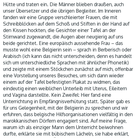
Hütte und traten ein. Die Männer blieben draußen, auch
unser Übersetzer und die übrigen Begleiter. Im Inneren
fanden wir eine Gruppe verschleierter Frauen, die mit
Schreibblöcken auf dem Schoß und Stiften in der Hand auf
den Kissen hockten, die Gesichter einer Tafel an der
Stirnwand zugewandt, die Augen aber neugierig auf uns
beide gerichtet. Eine europäisch aussehende Frau – das
musste wohl eine Belgierin sein – sprach in Berberisch oder
Arabisch (ich kann das nicht unterscheiden, denn es handelt
sich um unterschiedliche Sprachen mit ähnlicher Phonetik)
und zeigte mit einem Stöckchen zunächst auf mich, offenbar
eine Vorstellung unseres Besuches, um sich dann wieder
einem auf der Tafel befestigten Plakat zu widmen, das
eindeutig einen weiblichen Unterleib mit Uterus, Eileitern
und Vagina darstellte. Kein Zweifel: Hier fand eine
Unterrichtung in Empfängnisverhütung statt. Später gab es
für uns Gelegenheit, mit der Belgierin zu sprechen und wir
erfuhren, dass belgische Hilfsorganisationen vielfältig in den
marokkanischen Dörfern engagiert sind. Auf meine Frage,
warum ich als einziger Mann dem Unterricht beiwohnen
durfte, erklärte sie mit bübischem Lächeln, sie habe erklärt,