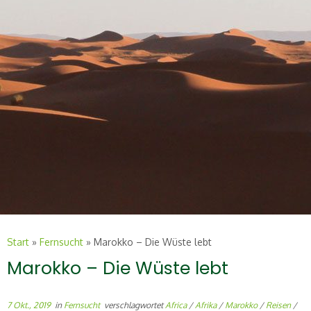
Start
»
Fernsucht
»
Marokko – Die Wüste lebt
Marokko – Die Wüste lebt
7 Okt., 2019
in
Fernsucht
verschlagwortet
Africa
/
Afrika
/
Marokko
/
Reisen
/