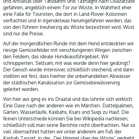
und Antiatlas über Tarudannt und Taznaght nach Ouazarzate
gefahren, angeblich einem Tor zur Wüste. In Wahrheit eher
eine Falle für Touristen, die dort in Land-Rover-Kolonnen
verfrachtet und in irgendetwas herumgefahren werden, das
von den Führern treuherzig als Wüste bezeichnet wird. Wüst
sind nur die Preise.
Auf der morgendlichen Runde mit dem Hund entdeckten wir
riesige Gemüsefelder mit verschlungenen Wegen zwischen
den Feldern, das ideale Hundeausführgebiet. Wir
schnupperten. Seltsam, mit was wurde denn hier gedüngt?
Der Geruch wurde intensiver, schließlich stechend, und dann
stellten wir fest, dass hierher die unbehandelten Abwässer
der städtischen Kanalisation zur Gemüsebewässerung
geleitet wurden.
Von hier aus ging es ins Draatal und das lohnte sich wirklich:
Eine Oase nach der anderen wie im Märchen. Dattelpalmen,
Gärten, Wasserläufe, Kasbahs, Ksars und Suqs zu Hauf. Die
feinen Unterschiede können Sie bei Wikipedia nachlesen,
schließlich soll man seine Berichte nicht überfrachten. Nur so
viel: übernachtet hatten wir unter anderem am Fuß der
Kasbah Taouirt, in der „Der Himmel über der Wüste“ gedreht