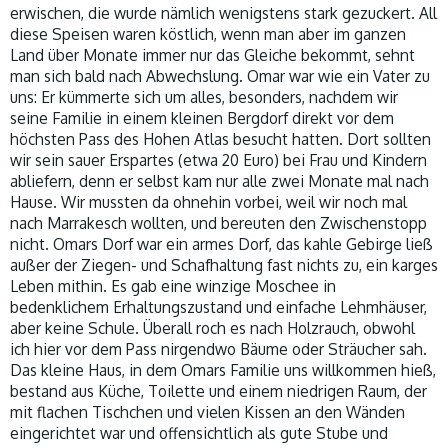
erwischen, die wurde nämlich wenigstens stark gezuckert. All
diese Speisen waren köstlich, wenn man aber im ganzen
Land über Monate immer nur das Gleiche bekommt, sehnt
man sich bald nach Abwechslung. Omar war wie ein Vater zu
uns: Er kümmerte sich um alles, besonders, nachdem wir
seine Familie in einem kleinen Bergdorf direkt vor dem
höchsten Pass des Hohen Atlas besucht hatten. Dort sollten
wir sein sauer Erspartes (etwa 20 Euro) bei Frau und Kindern
abliefern, denn er selbst kam nur alle zwei Monate mal nach
Hause. Wir mussten da ohnehin vorbei, weil wir noch mal
nach Marrakesch wollten, und bereuten den Zwischenstopp
nicht. Omars Dorf war ein armes Dorf, das kahle Gebirge ließ
außer der Ziegen- und Schafhaltung fast nichts zu, ein karges
Leben mithin. Es gab eine winzige Moschee in
bedenklichem Erhaltungszustand und einfache Lehmhäuser,
aber keine Schule. Überall roch es nach Holzrauch, obwohl
ich hier vor dem Pass nirgendwo Bäume oder Sträucher sah.
Das kleine Haus, in dem Omars Familie uns willkommen hieß,
bestand aus Küche, Toilette und einem niedrigen Raum, der
mit flachen Tischchen und vielen Kissen an den Wänden
eingerichtet war und offensichtlich als gute Stube und