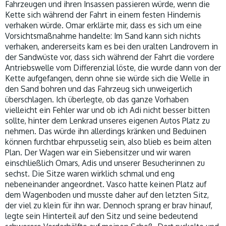
Fahrzeugen und ihren Insassen passieren würde, wenn die
Kette sich während der Fahrt in einem festen Hindernis
verhaken würde. Omar erklärte mir, dass es sich um eine
Vorsichtsmaßnahme handelte: Im Sand kann sich nichts
verhaken, andererseits kam es bei den uralten Landrovern in
der Sandwüste vor, dass sich während der Fahrt die vordere
Antriebswelle vom Differenzial löste, die wurde dann von der
Kette aufgefangen, denn ohne sie würde sich die Welle in
den Sand bohren und das Fahrzeug sich unweigerlich
überschlagen. Ich überlegte, ob das ganze Vorhaben
vielleicht ein Fehler war und ob ich Adi nicht besser bitten
sollte, hinter dem Lenkrad unseres eigenen Autos Platz zu
nehmen. Das würde ihn allerdings kränken und Beduinen
können furchtbar ehrpusselig sein, also blieb es beim alten
Plan. Der Wagen war ein Siebensitzer und wir waren
einschließlich Omars, Adis und unserer Besucherinnen zu
sechst. Die Sitze waren wirklich schmal und eng
nebeneinander angeordnet. Vasco hatte keinen Platz auf
dem Wagenboden und musste daher auf den letzten Sitz,
der viel zu klein für ihn war. Dennoch sprang er brav hinauf,
legte sein Hinterteil auf den Sitz und seine bedeutend