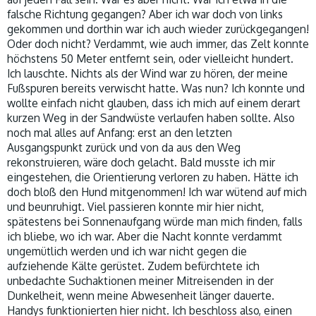
falsche Richtung gegangen? Aber ich war doch von links
gekommen und dorthin war ich auch wieder zurückgegangen!
Oder doch nicht? Verdammt, wie auch immer, das Zelt konnte
höchstens 50 Meter entfernt sein, oder vielleicht hundert.
Ich lauschte. Nichts als der Wind war zu hören, der meine
Fußspuren bereits verwischt hatte. Was nun? Ich konnte und
wollte einfach nicht glauben, dass ich mich auf einem derart
kurzen Weg in der Sandwüste verlaufen haben sollte. Also
noch mal alles auf Anfang: erst an den letzten
Ausgangspunkt zurück und von da aus den Weg
rekonstruieren, wäre doch gelacht. Bald musste ich mir
eingestehen, die Orientierung verloren zu haben. Hätte ich
doch bloß den Hund mitgenommen! Ich war wütend auf mich
und beunruhigt. Viel passieren konnte mir hier nicht,
spätestens bei Sonnenaufgang würde man mich finden, falls
ich bliebe, wo ich war. Aber die Nacht konnte verdammt
ungemütlich werden und ich war nicht gegen die
aufziehende Kälte gerüstet. Zudem befürchtete ich
unbedachte Suchaktionen meiner Mitreisenden in der
Dunkelheit, wenn meine Abwesenheit länger dauerte.
Handys funktionierten hier nicht. Ich beschloss also, einen