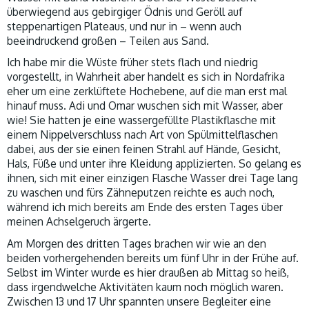
überwiegend aus gebirgiger Ödnis und Geröll auf
steppenartigen Plateaus, und nur in – wenn auch
beeindruckend großen – Teilen aus Sand.
Ich habe mir die Wüste früher stets flach und niedrig
vorgestellt, in Wahrheit aber handelt es sich in Nordafrika
eher um eine zerklüftete Hochebene, auf die man erst mal
hinauf muss. Adi und Omar wuschen sich mit Wasser, aber
wie! Sie hatten je eine wassergefüllte Plastikflasche mit
einem Nippelverschluss nach Art von Spülmittelflaschen
dabei, aus der sie einen feinen Strahl auf Hände, Gesicht,
Hals, Füße und unter ihre Kleidung applizierten. So gelang es
ihnen, sich mit einer einzigen Flasche Wasser drei Tage lang
zu waschen und fürs Zähneputzen reichte es auch noch,
während ich mich bereits am Ende des ersten Tages über
meinen Achselgeruch ärgerte.
Am Morgen des dritten Tages brachen wir wie an den
beiden vorhergehenden bereits um fünf Uhr in der Frühe auf.
Selbst im Winter wurde es hier draußen ab Mittag so heiß,
dass irgendwelche Aktivitäten kaum noch möglich waren.
Zwischen 13 und 17 Uhr spannten unsere Begleiter eine