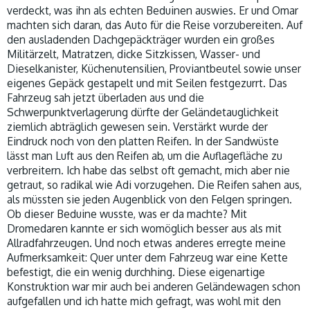
verdeckt, was ihn als echten Beduinen auswies. Er und Omar
machten sich daran, das Auto für die Reise vorzubereiten. Auf
den ausladenden Dachgepäckträger wurden ein großes
Militärzelt, Matratzen, dicke Sitzkissen, Wasser- und
Dieselkanister, Küchenutensilien, Proviantbeutel sowie unser
eigenes Gepäck gestapelt und mit Seilen festgezurrt. Das
Fahrzeug sah jetzt überladen aus und die
Schwerpunktverlagerung dürfte der Geländetauglichkeit
ziemlich abträglich gewesen sein. Verstärkt wurde der
Eindruck noch von den platten Reifen. In der Sandwüste
lässt man Luft aus den Reifen ab, um die Auflagefläche zu
verbreitern. Ich habe das selbst oft gemacht, mich aber nie
getraut, so radikal wie Adi vorzugehen. Die Reifen sahen aus,
als müssten sie jeden Augenblick von den Felgen springen.
Ob dieser Beduine wusste, was er da machte? Mit
Dromedaren kannte er sich womöglich besser aus als mit
Allradfahrzeugen. Und noch etwas anderes erregte meine
Aufmerksamkeit: Quer unter dem Fahrzeug war eine Kette
befestigt, die ein wenig durchhing. Diese eigenartige
Konstruktion war mir auch bei anderen Geländewagen schon
aufgefallen und ich hatte mich gefragt, was wohl mit den