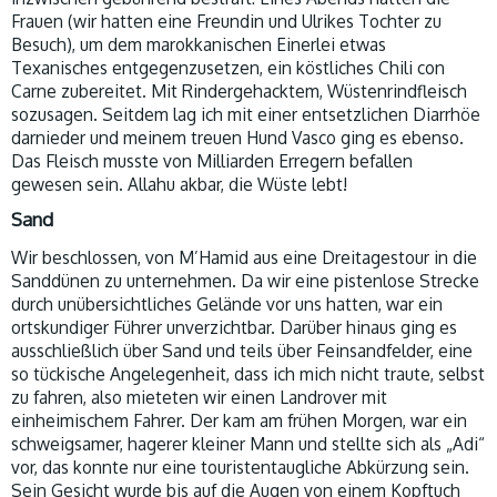
Frauen (wir hatten eine Freundin und Ulrikes Tochter zu
Besuch), um dem marokkanischen Einerlei etwas
Texanisches entgegenzusetzen, ein köstliches Chili con
Carne zubereitet. Mit Rindergehacktem, Wüstenrindfleisch
sozusagen. Seitdem lag ich mit einer entsetzlichen Diarrhöe
darnieder und meinem treuen Hund Vasco ging es ebenso.
Das Fleisch musste von Milliarden Erregern befallen
gewesen sein. Allahu akbar, die Wüste lebt!
Sand
Wir beschlossen, von M’Hamid aus eine Dreitagestour in die
Sanddünen zu unternehmen. Da wir eine pistenlose Strecke
durch unübersichtliches Gelände vor uns hatten, war ein
ortskundiger Führer unverzichtbar. Darüber hinaus ging es
ausschließlich über Sand und teils über Feinsandfelder, eine
so tückische Angelegenheit, dass ich mich nicht traute, selbst
zu fahren, also mieteten wir einen Landrover mit
einheimischem Fahrer. Der kam am frühen Morgen, war ein
schweigsamer, hagerer kleiner Mann und stellte sich als „Adi“
vor, das konnte nur eine touristentaugliche Abkürzung sein.
Sein Gesicht wurde bis auf die Augen von einem Kopftuch