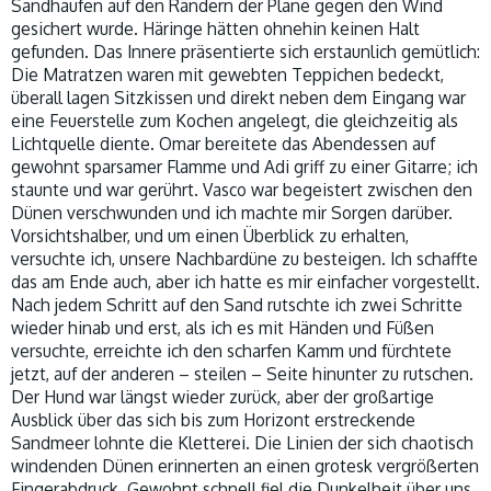
Sandhaufen auf den Rändern der Plane gegen den Wind
gesichert wurde. Häringe hätten ohnehin keinen Halt
gefunden. Das Innere präsentierte sich erstaunlich gemütlich:
Die Matratzen waren mit gewebten Teppichen bedeckt,
überall lagen Sitzkissen und direkt neben dem Eingang war
eine Feuerstelle zum Kochen angelegt, die gleichzeitig als
Lichtquelle diente. Omar bereitete das Abendessen auf
gewohnt sparsamer Flamme und Adi griff zu einer Gitarre; ich
staunte und war gerührt. Vasco war begeistert zwischen den
Dünen verschwunden und ich machte mir Sorgen darüber.
Vorsichtshalber, und um einen Überblick zu erhalten,
versuchte ich, unsere Nachbardüne zu besteigen. Ich schaffte
das am Ende auch, aber ich hatte es mir einfacher vorgestellt.
Nach jedem Schritt auf den Sand rutschte ich zwei Schritte
wieder hinab und erst, als ich es mit Händen und Füßen
versuchte, erreichte ich den scharfen Kamm und fürchtete
jetzt, auf der anderen – steilen – Seite hinunter zu rutschen.
Der Hund war längst wieder zurück, aber der großartige
Ausblick über das sich bis zum Horizont erstreckende
Sandmeer lohnte die Kletterei. Die Linien der sich chaotisch
windenden Dünen erinnerten an einen grotesk vergrößerten
Fingerabdruck. Gewohnt schnell fiel die Dunkelheit über uns