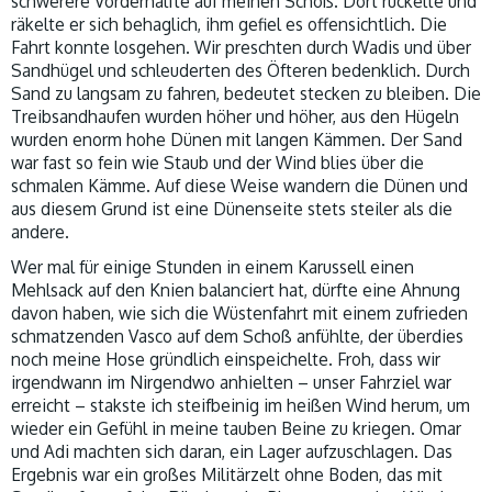
schwerere Vorderhälfte auf meinen Schoß. Dort ruckelte und
räkelte er sich behaglich, ihm gefiel es offensichtlich. Die
Fahrt konnte losgehen. Wir preschten durch Wadis und über
Sandhügel und schleuderten des Öfteren bedenklich. Durch
Sand zu langsam zu fahren, bedeutet stecken zu bleiben. Die
Treibsandhaufen wurden höher und höher, aus den Hügeln
wurden enorm hohe Dünen mit langen Kämmen. Der Sand
war fast so fein wie Staub und der Wind blies über die
schmalen Kämme. Auf diese Weise wandern die Dünen und
aus diesem Grund ist eine Dünenseite stets steiler als die
andere.
Wer mal für einige Stunden in einem Karussell einen
Mehlsack auf den Knien balanciert hat, dürfte eine Ahnung
davon haben, wie sich die Wüstenfahrt mit einem zufrieden
schmatzenden Vasco auf dem Schoß anfühlte, der überdies
noch meine Hose gründlich einspeichelte. Froh, dass wir
irgendwann im Nirgendwo anhielten – unser Fahrziel war
erreicht – stakste ich steifbeinig im heißen Wind herum, um
wieder ein Gefühl in meine tauben Beine zu kriegen. Omar
und Adi machten sich daran, ein Lager aufzuschlagen. Das
Ergebnis war ein großes Militärzelt ohne Boden, das mit