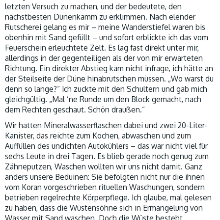
letzten Versuch zu machen, und der bedeutete, den
nächstbesten Dünenkamm zu erklimmen. Nach elender
Rutscherei gelang es mir – meine Wanderstiefel waren bis
obenhin mit Sand gefüllt – und sofort erblickte ich das vom
Feuerschein erleuchtete Zelt. Es lag fast direkt unter mir,
allerdings in der gegenteiligen als der von mir erwarteten
Richtung. Ein direkter Abstieg kam nicht infrage, ich hätte an
der Steilseite der Düne hinabrutschen müssen. „Wo warst du
denn so lange?“ Ich zuckte mit den Schultern und gab mich
gleichgültig. „Mal ’ne Runde um den Block gemacht, nach
dem Rechten geschaut. Schön draußen.“
Wir hatten Mineralwasserflaschen dabei und zwei 20-Liter-
Kanister, das reichte zum Kochen, abwaschen und zum
Auffüllen des undichten Autokühlers – das war nicht viel für
sechs Leute in drei Tagen. Es blieb gerade noch genug zum
Zähneputzen, Waschen wollten wir uns nicht damit. Ganz
anders unsere Beduinen: Sie befolgten nicht nur die ihnen
vom Koran vorgeschrieben rituellen Waschungen, sondern
betrieben regelrechte Körperpflege. Ich glaube, mal gelesen
zu haben, dass die Wüstensöhne sich in Ermangelung von
Wasser mit Sand waschen. Doch die Wüste besteht