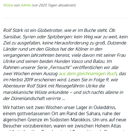
Wüste
von
Admin
(vor 2025 Tagen aktualisiert)
R
olf Stärk ist ein Globetrotter, wie er im Buche steht. Ob
Sansibar, Syrien oder Spitzbergen: kein Weg war zu weit, kein
Ziel zu ausgefallen, keine Herausforderung zu groß. Dutzende
Länder rund um den Globus hat der Kölner in den
vergangenen Jahrzehnten bereist, viele davon mit seiner Frau
Ulrike und seinen beiden Hunden Vasco und Balou.
Im
Rahmen unserer Serie „Fernsucht“ veröffentlichen wir alle
zwei Wochen einen Auszug
aus dem gleichnamigen Buch
, das
im Herbst 2019 erscheinen wird. Lesen Sie in Folge 9, wie
R
Abenteurer
olf Stärk mit Reisegefährtin Ulrike die
marokkanische Wüste erkundete – und sich nachts alleine in
der Dünenlandschaft verirrte …
Wir hatten seit zwei Wochen unser Lager in Ouleddriss,
einem gottverlassenen Ort am Rand der Sahara, nahe der
algerischen Grenze im Südosten Marokkos. Um uns auf neue
Besucher vorzubereiten, waren wir zwischen Hohem Atlas