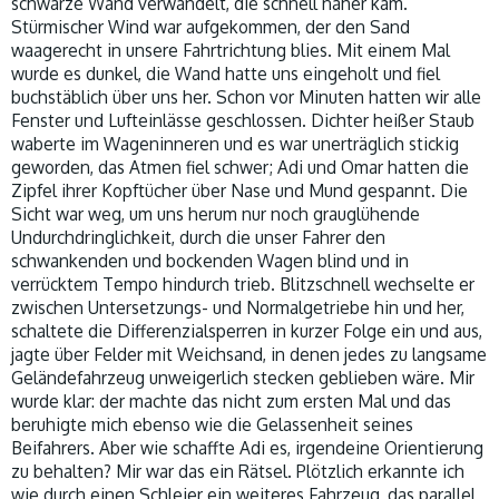
schwarze Wand verwandelt, die schnell näher kam.
Stürmischer Wind war aufgekommen, der den Sand
waagerecht in unsere Fahrtrichtung blies. Mit einem Mal
wurde es dunkel, die Wand hatte uns eingeholt und fiel
buchstäblich über uns her. Schon vor Minuten hatten wir alle
Fenster und Lufteinlässe geschlossen. Dichter heißer Staub
waberte im Wageninneren und es war unerträglich stickig
geworden, das Atmen fiel schwer; Adi und Omar hatten die
Zipfel ihrer Kopftücher über Nase und Mund gespannt. Die
Sicht war weg, um uns herum nur noch grauglühende
Undurchdringlichkeit, durch die unser Fahrer den
schwankenden und bockenden Wagen blind und in
verrücktem Tempo hindurch trieb. Blitzschnell wechselte er
zwischen Untersetzungs- und Normalgetriebe hin und her,
schaltete die Differenzialsperren in kurzer Folge ein und aus,
jagte über Felder mit Weichsand, in denen jedes zu langsame
Geländefahrzeug unweigerlich stecken geblieben wäre. Mir
wurde klar: der machte das nicht zum ersten Mal und das
beruhigte mich ebenso wie die Gelassenheit seines
Beifahrers. Aber wie schaffte Adi es, irgendeine Orientierung
zu behalten? Mir war das ein Rätsel. Plötzlich erkannte ich
wie durch einen Schleier ein weiteres Fahrzeug, das parallel