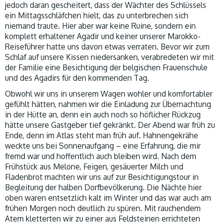
jedoch daran gescheitert, dass der Wächter des Schlüssels
ein Mittagsschläfchen hielt, das zu unterbrechen sich
niemand traute. Hier aber war keine Ruine, sondern ein
komplett erhaltener Agadir und keiner unserer Marokko-
Reiseführer hatte uns davon etwas verraten. Bevor wir zum
Schlaf auf unsere Kissen niedersanken, verabredeten wir mit
der Familie eine Besichtigung der belgischen Frauenschule
und des Agadirs für den kommenden Tag.
Obwohl wir uns in unserem Wagen wohler und komfortabler
gefühlt hätten, nahmen wir die Einladung zur Übernachtung
in der Hütte an, denn ein auch noch so höflicher Rückzug
hätte unsere Gastgeber tief gekränkt. Der Abend war früh zu
Ende, denn im Atlas steht man früh auf. Hahnengekrähe
weckte uns bei Sonnenaufgang – eine Erfahrung, die mir
fremd war und hoffentlich auch bleiben wird. Nach dem
Frühstück aus Melone, Feigen, gesäuerter Milch und
Fladenbrot machten wir uns auf zur Besichtigungstour in
Begleitung der halben Dorfbevölkerung. Die Nächte hier
oben waren entsetzlich kalt im Winter und das war auch am
frühen Morgen noch deutlich zu spüren. Mit rauchendem
Atem kletterten wir zu einer aus Feldsteinen errichteten