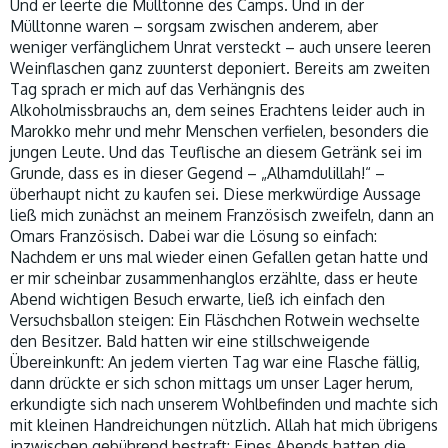
Und er leerte die Mülltonne des Camps. Und in der
Mülltonne waren – sorgsam zwischen anderem, aber
weniger verfänglichem Unrat versteckt – auch unsere leeren
Weinflaschen ganz zuunterst deponiert. Bereits am zweiten
Tag sprach er mich auf das Verhängnis des
Alkoholmissbrauchs an, dem seines Erachtens leider auch in
Marokko mehr und mehr Menschen verfielen, besonders die
jungen Leute. Und das Teuflische an diesem Getränk sei im
Grunde, dass es in dieser Gegend – „Alhamdulillah!“ –
überhaupt nicht zu kaufen sei. Diese merkwürdige Aussage
ließ mich zunächst an meinem Französisch zweifeln, dann an
Omars Französisch. Dabei war die Lösung so einfach:
Nachdem er uns mal wieder einen Gefallen getan hatte und
er mir scheinbar zusammenhanglos erzählte, dass er heute
Abend wichtigen Besuch erwarte, ließ ich einfach den
Versuchsballon steigen: Ein Fläschchen Rotwein wechselte
den Besitzer. Bald hatten wir eine stillschweigende
Übereinkunft: An jedem vierten Tag war eine Flasche fällig,
dann drückte er sich schon mittags um unser Lager herum,
erkundigte sich nach unserem Wohlbefinden und machte sich
mit kleinen Handreichungen nützlich. Allah hat mich übrigens
inzwischen gebührend bestraft: Eines Abends hatten die