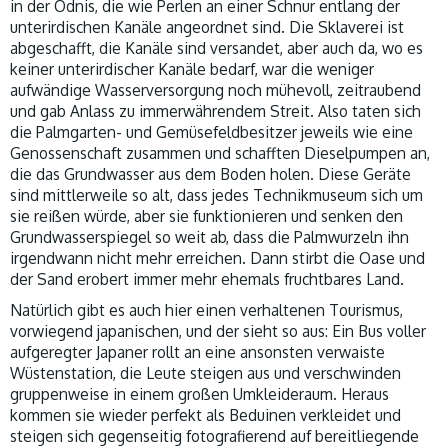
in der Ödnis, die wie Perlen an einer Schnur entlang der
unterirdischen Kanäle angeordnet sind. Die Sklaverei ist
abgeschafft, die Kanäle sind versandet, aber auch da, wo es
keiner unterirdischer Kanäle bedarf, war die weniger
aufwändige Wasserversorgung noch mühevoll, zeitraubend
und gab Anlass zu immerwährendem Streit. Also taten sich
die Palmgarten- und Gemüsefeldbesitzer jeweils wie eine
Genossenschaft zusammen und schafften Dieselpumpen an,
die das Grundwasser aus dem Boden holen. Diese Geräte
sind mittlerweile so alt, dass jedes Technikmuseum sich um
sie reißen würde, aber sie funktionieren und senken den
Grundwasserspiegel so weit ab, dass die Palmwurzeln ihn
irgendwann nicht mehr erreichen. Dann stirbt die Oase und
der Sand erobert immer mehr ehemals fruchtbares Land.
Natürlich gibt es auch hier einen verhaltenen Tourismus,
vorwiegend japanischen, und der sieht so aus: Ein Bus voller
aufgeregter Japaner rollt an eine ansonsten verwaiste
Wüstenstation, die Leute steigen aus und verschwinden
gruppenweise in einem großen Umkleideraum. Heraus
kommen sie wieder perfekt als Beduinen verkleidet und
steigen sich gegenseitig fotografierend auf bereitliegende