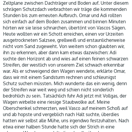
Zeltplane zwischen Dachträger und Boden auf. Unter diesem
schrägen Schutzdach verbrachten wir träge die kommenden
Stunden bis zum erneuten Aufbruch. Omar und Adi rollten
sich einfach auf dem Boden zusammen und binnen Minuten
hörten wir sie leise schnarchen, übertönt von Vascos Sägen.
Heute wollten wir ein Schott erreichen, einen vor Urzeiten
ausgetrockneten Salzsee, grellweiß und erstaunlicherweise
nicht vom Sand zugeweht. Von weitem schon glaubten wir,
ihn zu erkennen, aber dann kam etwas dazwischen: Adi
suchte den Horizont ab und wies auf einen feinen schwarzen
Streifen, der westlich von unserem Ziel schwach erkennbar
war. Als er schweigend den Wagen wendete, erklärte Omar,
dass wir mit einem Sandsturm rechnen und schleunigst
Schutz suchen müssten. Mich wunderte das ein wenig, denn
der Streifen war weit weg und schien nicht sonderlich
bedrohlich zu sein. Tatsächlich fuhr Adi jetzt mit Vollgas, der
Wagen wirbelte eine riesige Staubwolke auf. Meine
Oberschenkel schmerzten, weil Vasco auf meinem Schoß auf
und ab hopste und vergeblich nach Halt suchte, überdies
hatten wir selbst alle Mühe, uns irgendwo festzuhalten. Nach
etwa einer halben Stunde hatte sich der Strich in eine