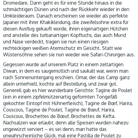
Dromedare. Dann geht es für eine Stunde hinaus in die
schmächtigen Dünen und nach der Rückkehr wieder in den
Umkleideraum. Danach erscheinen sie wieder als perfekte
Japaner mit ihrer Khakikleidung, die zweifelsohne extra für
diesen Ausflug gekauft wurde, ihren eigenartigen Hütchen
und anstelle des turbanartigen Kopftuchs, das auch Mund
und Nase verdeckt, tragen sie nun einen riesigen
rechteckigen weißen Atemschutz im Gesicht. Statt wie
Wüstensöhne sehen sie nun wieder wie Safari-Chirurgen aus.
Gegessen wurde auf unserem Platz in einem zeltartigen
Diwan, in dem es saugemütlich und saukalt war, wenn man
nach Sonnenuntergang erschien. Omar, der das Camp ganz
allein unterhielt, kochte auf Bestellung, und zwar gut.
Generell gab es hier wunderbare Gerichte: Tagine de Poulet
(ein in einem zipfelmützenartig geformten Tongefäß
gekochter Eintopf mit Hühnerfleisch), Tagine de Bœf, Harira,
Couscous, Tagine de Poulet, Tagine de Bœuf, Harira,
Couscous, Brochettes de Bœuf, Brochettes de Kefta.
Nachsalzen war erlaubt, denn alle Speisen wurden nahezu
ungewürzt serviert – es sei denn, man hatte das
unwahrscheinliche Glück, mal eine Pastilla de Poulet zu