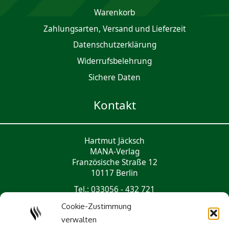
Waren­korb
Zahlungsarten, Versand und Lieferzeit
Daten­schutz­er­klärung
Widerrufsbelehrung
Sichere Daten
Kontakt
Hartmut Jäcksch
MANA-Verlag
Französische Straße 12
10117 Berlin
Tel.: 033056 - 432 721
mail@mana-verlag.de
Cookie-Zustimmung
verwalten
Social Media