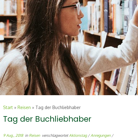
Start
»
Reisen
»
Tag der Buchliebhaber
Tag der Buchliebhaber
9 Aug., 2018
in
Reisen
verschlagwortet
Aktionstag
/
Anregungen
/