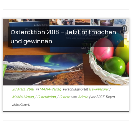
25
Osteraktion 2018 – Jetzt mitmachen
und gewinnen!
28 März, 2018
in
MANA-Verlag
verschlagwortet
Gewinnspiel
/
MANA-Verlag
/
Osteraktion
/
Ostern
von
Admin
(vor 2025 Tagen
aktualisiert)