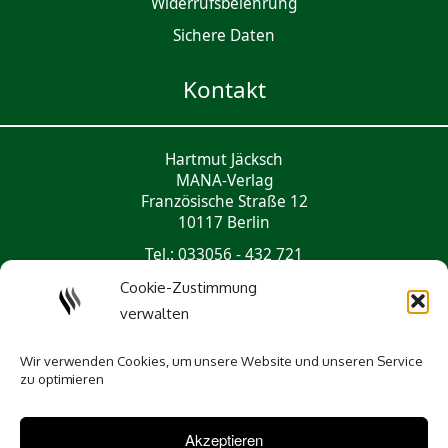
Widerrufsbelehrung
Sichere Daten
Kontakt
Hartmut Jäcksch
MANA-Verlag
Französische Straße 12
10117 Berlin
Tel.: 033056 - 432 721
mail@mana-verlag.de
Cookie-Zustimmung
verwalten
Social Media
Wir verwenden Cookies, um unsere Website und unseren Service
zu optimieren
Akzeptieren