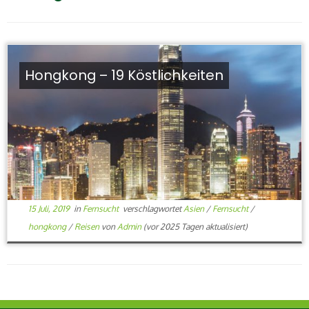
Hongkong – 19 Köstlichkeiten
15 Juli, 2019
in
Fernsucht
verschlagwortet
Asien
/
Fernsucht
/
hongkong
/
Reisen
von
Admin
(vor 2025 Tagen aktualisiert)