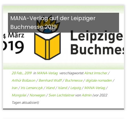
MANA-Verlag auf der Leipziger
Buchmesse 2019
20 Feb., 2019
in
MANA-Verlag
verschlagwortet
Almut Irmscher
/
Arthúr Bollason
/
Bernhard Wulff
/
Buchmesse
/
digitale nomaden
/
Iran
/
Iris Lemanczyk
/
Irland
/
Island
/
Leipzig
/
MANA-Verlag
/
Mongolei
/
Norwegen
/
Sven Lechtleitner
von
Admin
(vor 2022
Tagen aktualisiert)