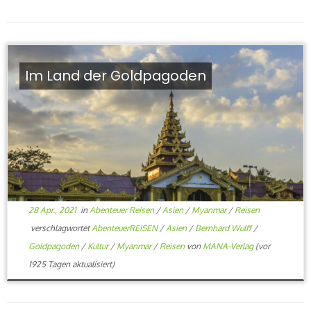
Im Land der Goldpagoden
28 Apr., 2021
in
Abenteuer Reisen
/
Asien
/
Myanmar
/
Reisen
verschlagwortet
AbenteuerREISEN
/
Asien
/
Bernhard Wulff
/
Goldpagoden
/
Kultur
/
Myanmar
/
Reisen
von
MANA-Verlag
(vor
1925 Tagen aktualisiert)