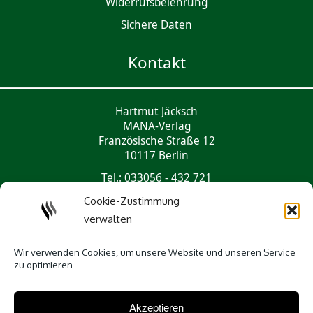
Widerrufsbelehrung
Sichere Daten
Kontakt
Hartmut Jäcksch
MANA-Verlag
Französische Straße 12
10117 Berlin
Tel.: 033056 - 432 721
mail@mana-verlag.de
Cookie-Zustimmung
verwalten
Social Media
Wir verwenden Cookies, um unsere Website und unseren Service
zu optimieren
Akzeptieren