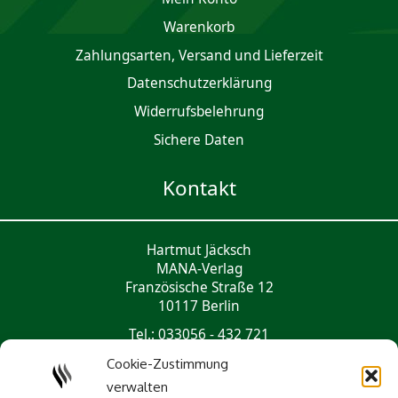
Waren­korb
Zahlungsarten, Versand und Lieferzeit
Daten­schutz­er­klärung
Widerrufsbelehrung
Sichere Daten
Kontakt
Hartmut Jäcksch
MANA-Verlag
Französische Straße 12
10117 Berlin
Tel.: 033056 - 432 721
mail@mana-verlag.de
Cookie-Zustimmung
verwalten
Social Media