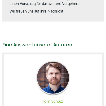
einen Vorschlag für das weitere Vorgehen.
Wir freuen uns auf Ihre Nachricht.
Die Titel des MANA-Programms werden in
folgenden Reihen angeboten:
Eine Auswahl unserer Autoren
Länderporträt
Länderhandbuch
-Spezial in den
Themenbereichen Reise, Natur, Kultur
Reise-Lesebuch
Abenteuer REISEN
Ratgeber
in den Themenbereichen Reise und
Bildung
Jörn Schulz