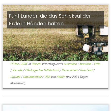
Fünf Länder, die das Schicksal der
Erde in Händen halten
17 Dez., 2018
in
Reisen
verschlagwortet
Australien
/
brasilien
/
Erde
/
Kanada
/
Ökologischer Fußabdruck
/
Ressourcen
/
Russland
/
Umwelt
/
Umweltschutz
/
USA
von
Admin
(vor 2024 Tagen
aktualisiert)