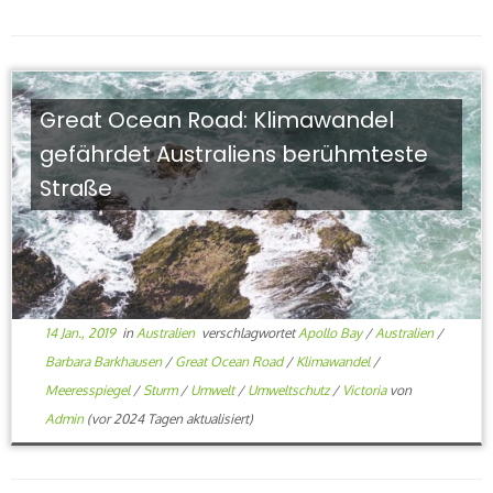
Great Ocean Road: Klimawandel
gefährdet Australiens berühmteste
Straße
14 Jan., 2019
in
Australien
verschlagwortet
Apollo Bay
/
Australien
/
Barbara Barkhausen
/
Great Ocean Road
/
Klimawandel
/
Meeresspiegel
/
Sturm
/
Umwelt
/
Umweltschutz
/
Victoria
von
Admin
(vor 2024 Tagen aktualisiert)