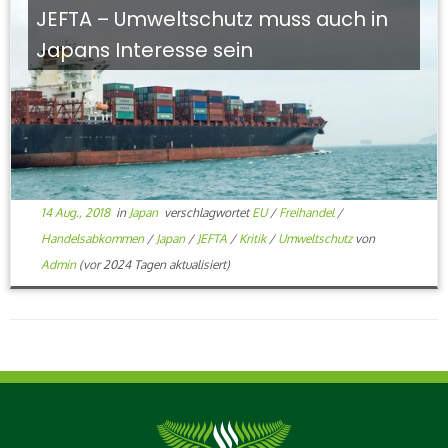
JEFTA – Umweltschutz muss auch in
Japans Interesse sein
14 Aug., 2018
in
Japan
verschlagwortet
EU
/
Freihandel
/
Handelsabkommen
/
Japan
/
JEFTA
/
Kritik
/
Umweltschutz
von
Admin
(vor 2024 Tagen aktualisiert)