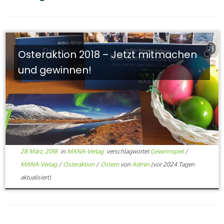
25
Osteraktion 2018 – Jetzt mitmachen
und gewinnen!
28 März, 2018
in
MANA-Verlag
verschlagwortet
Gewinnspiel
/
MANA-Verlag
/
Osteraktion
/
Ostern
von
Admin
(vor 2024 Tagen
aktualisiert)