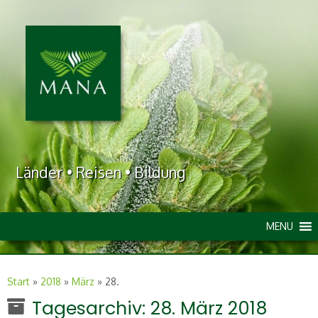
Länder • Reisen • Bildung
MENU
Start
»
2018
»
März
»
28.
Tagesarchiv:
28. März 2018