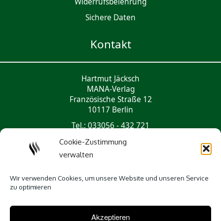
Widerrufsbelehrung
Sichere Daten
Kontakt
Hartmut Jäcksch
MANA-Verlag
Französische Straße 12
10117 Berlin
Tel.: 033056 - 432 721
mail@mana-verlag.de
Cookie-Zustimmung
verwalten
Social Media
Wir verwenden Cookies, um unsere Website und unseren Service
zu optimieren
Akzeptieren