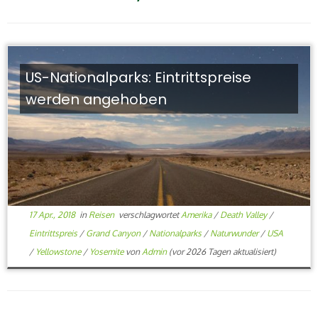
US-Nationalparks: Eintrittspreise
werden angehoben
17 Apr., 2018
in
Reisen
verschlagwortet
Amerika
/
Death Valley
/
Eintrittspreis
/
Grand Canyon
/
Nationalparks
/
Naturwunder
/
USA
/
Yellowstone
/
Yosemite
von
Admin
(vor 2026 Tagen aktualisiert)