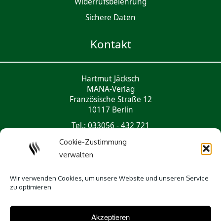
Widerrufsbelehrung
Sichere Daten
Kontakt
Hartmut Jäcksch
MANA-Verlag
Französische Straße 12
10117 Berlin
Tel.: 033056 - 432 721
mail@mana-verlag.de
Cookie-Zustimmung
verwalten
Social Media
Wir verwenden Cookies, um unsere Website und unseren Service
zu optimieren
Akzeptieren