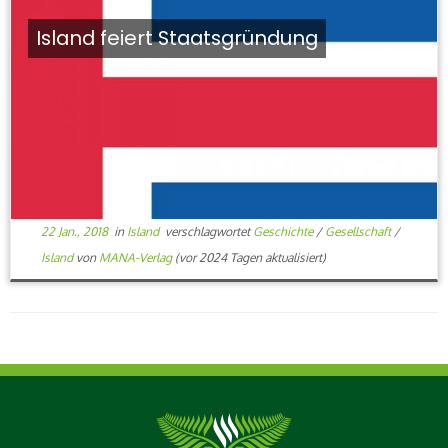
Island feiert Staatsgründung
22 Jan., 2018
in
Island
verschlagwortet
Geschichte
/
Gesellschaft
/
Island
von
MANA-Verlag
(vor 2024 Tagen aktualisiert)