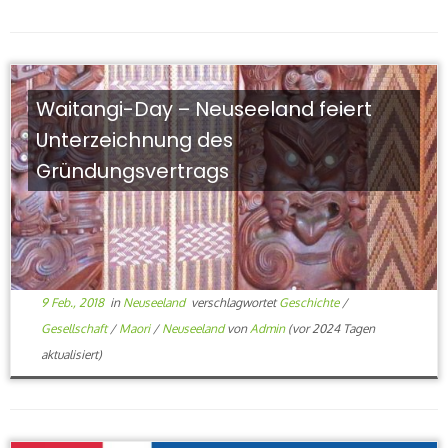
Waitangi-Day – Neuseeland feiert
Unterzeichnung des
Gründungsvertrags
9 Feb., 2018
in
Neuseeland
verschlagwortet
Geschichte
/
Gesellschaft
/
Maori
/
Neuseeland
von
Admin
(vor 2024 Tagen
aktualisiert)