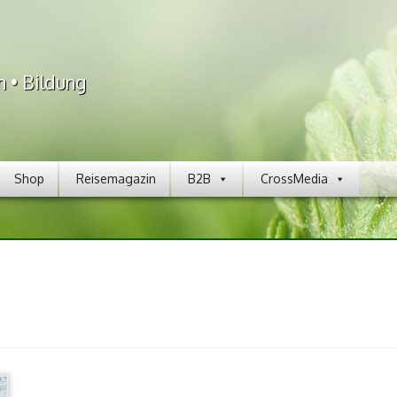
n • Bildung
Shop
Reisemagazin
B2B
CrossMedia