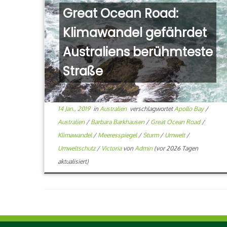
Great Ocean Road:
Klimawandel gefährdet
Australiens berühmteste
Straße
14 Jan., 2019
in
Australien
verschlagwortet
Apollo Bay
/
Australien
/
Barbara Barkhausen
/
Great Ocean Road
/
Klimawandel
/
Meeresspiegel
/
Sturm
/
Umwelt
/
Umweltschutz
/
Victoria
von
Admin
(vor 2026 Tagen
aktualisiert)