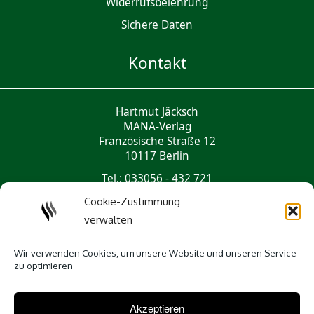
Widerrufsbelehrung
Sichere Daten
Kontakt
Hartmut Jäcksch
MANA-Verlag
Französische Straße 12
10117 Berlin
Tel.: 033056 - 432 721
mail@mana-verlag.de
Cookie-Zustimmung
verwalten
Social Media
Wir verwenden Cookies, um unsere Website und unseren Service
zu optimieren
Akzeptieren