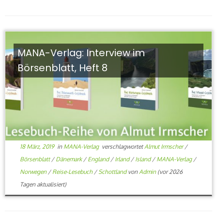
MANA-Verlag: Interview im
Börsenblatt, Heft 8
18 März, 2019
in
MANA-Verlag
verschlagwortet
Almut Irmscher
/
Börsenblatt
/
Dänemark
/
England
/
Irland
/
Island
/
MANA-Verlag
/
Norwegen
/
Reise-Lesebuch
/
Schottland
von
Admin
(vor 2026
Tagen aktualisiert)