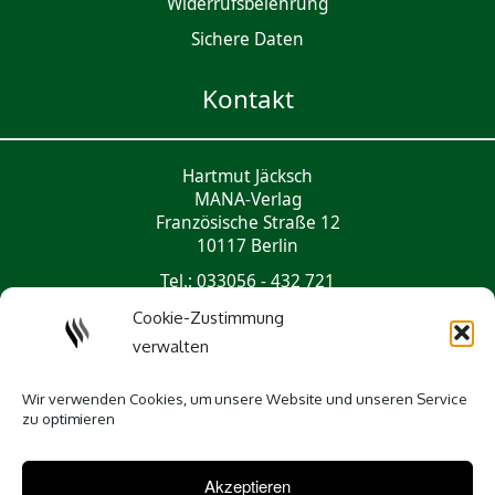
Widerrufsbelehrung
Sichere Daten
Kontakt
Hartmut Jäcksch
MANA-Verlag
Französische Straße 12
10117 Berlin
Tel.: 033056 - 432 721
mail@mana-verlag.de
Cookie-Zustimmung
verwalten
Social Media
Wir verwenden Cookies, um unsere Website und unseren Service
zu optimieren
Akzeptieren