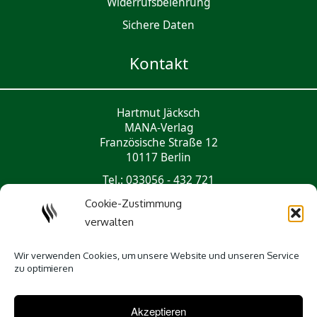
Widerrufsbelehrung
Sichere Daten
Kontakt
Hartmut Jäcksch
MANA-Verlag
Französische Straße 12
10117 Berlin
Tel.: 033056 - 432 721
mail@mana-verlag.de
Cookie-Zustimmung
verwalten
Social Media
Wir verwenden Cookies, um unsere Website und unseren Service
zu optimieren
Akzeptieren