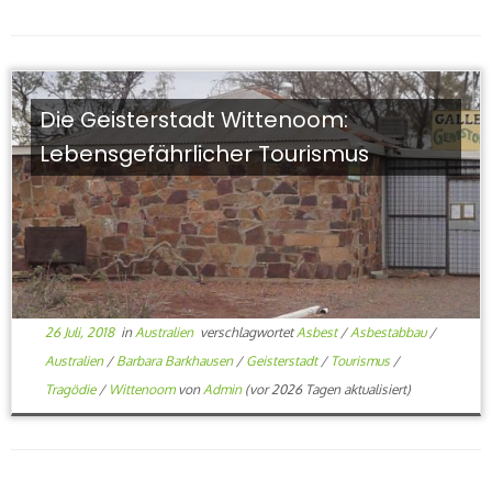
Die Geisterstadt Wittenoom:
Lebensgefährlicher Tourismus
26 Juli, 2018
in
Australien
verschlagwortet
Asbest
/
Asbestabbau
/
Australien
/
Barbara Barkhausen
/
Geisterstadt
/
Tourismus
/
Tragödie
/
Wittenoom
von
Admin
(vor 2026 Tagen aktualisiert)