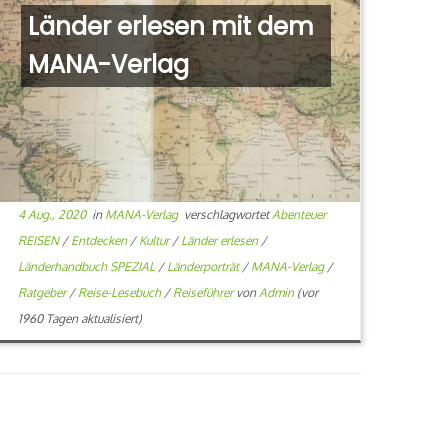
Länder erlesen mit dem
MANA-Verlag
4 Aug., 2020
in
MANA-Verlag
verschlagwortet
Abenteuer
REISEN
/
Entdecken
/
Kultur
/
Länder erlesen
/
Länderhandbuch SPEZIAL
/
Länderporträt
/
MANA-Verlag
/
Ratgeber
/
Reise-Lesebuch
/
Reiseführer
von
Admin
(vor
1960 Tagen aktualisiert)