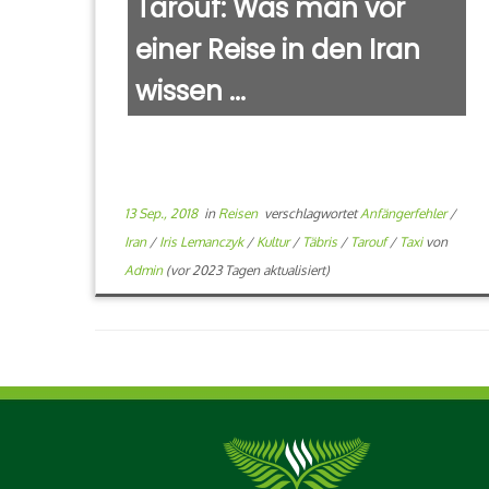
Tarouf: Was man vor
einer Reise in den Iran
wissen ...
13 Sep., 2018
in
Reisen
verschlagwortet
Anfängerfehler
/
Iran
/
Iris Lemanczyk
/
Kultur
/
Täbris
/
Tarouf
/
Taxi
von
Admin
(vor 2023 Tagen aktualisiert)