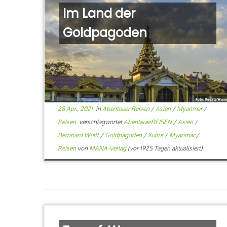
Im Land der
Goldpagoden
28 Apr., 2021
in
Abenteuer Reisen
/
Asien
/
Myanmar
/
Reisen
verschlagwortet
AbenteuerREISEN
/
Asien
/
Bernhard Wulff
/
Goldpagoden
/
Kultur
/
Myanmar
/
Reisen
von
MANA-Verlag
(vor 1925 Tagen aktualisiert)