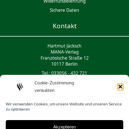
Widerrufsbelehrung
Sichere Daten
Kontakt
Hartmut Jäcksch
MANA-Verlag
Französische Straße 12
10117 Berlin
Tel.: 033056 - 432 721
mail@mana-verlag.de
Cookie-Zustimmung
verwalten
Social Media
Wir verwenden Cookies, um unsere Website und unseren Service
zu optimieren
Akzeptieren