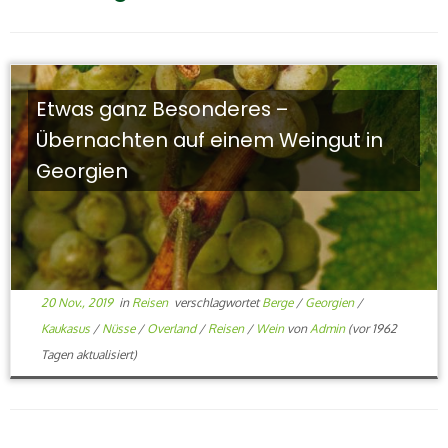
Etwas ganz Besonderes –
Übernachten auf einem Weingut in
Georgien
20 Nov., 2019
in
Reisen
verschlagwortet
Berge
/
Georgien
/
Kaukasus
/
Nüsse
/
Overland
/
Reisen
/
Wein
von
Admin
(vor 1962
Tagen aktualisiert)