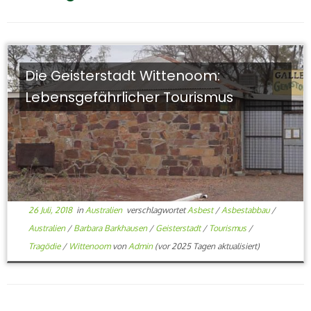
Die Geisterstadt Wittenoom:
Lebensgefährlicher Tourismus
26 Juli, 2018
in
Australien
verschlagwortet
Asbest
/
Asbestabbau
/
Australien
/
Barbara Barkhausen
/
Geisterstadt
/
Tourismus
/
Tragödie
/
Wittenoom
von
Admin
(vor 2025 Tagen aktualisiert)