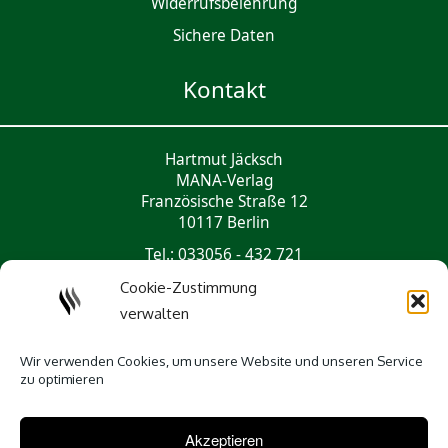
Widerrufsbelehrung
Sichere Daten
Kontakt
Hartmut Jäcksch
MANA-Verlag
Französische Straße 12
10117 Berlin
Tel.: 033056 - 432 721
mail@mana-verlag.de
Cookie-Zustimmung
verwalten
Social Media
Wir verwenden Cookies, um unsere Website und unseren Service
zu optimieren
Akzeptieren