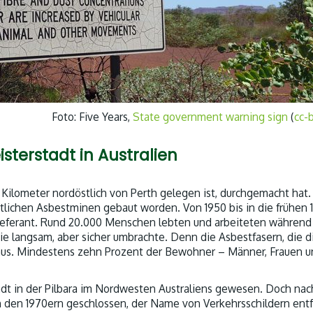
Foto: Five Years,
State government warning sign
(
cc-
terstadt in Australien
00 Kilometer nordöstlich von Perth gelegen ist, durchgemacht hat.
örtlichen Asbestminen gebaut worden. Von 1950 bis in die frühen 
ieferant. Rund 20.000 Menschen lebten und arbeiteten während
sie langsam, aber sicher umbrachte. Denn die Asbestfasern, die d
us. Mindestens zehn Prozent der Bewohner – Männer, Frauen u
dt in der Pilbara im Nordwesten Australiens gewesen. Doch na
n den 1970ern geschlossen, der Name von Verkehrsschildern entf