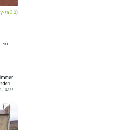
by-sa 3.0
)
 ein
r immer
anden
i, dass