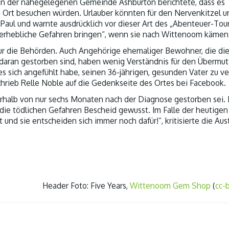
 von der nahegelegenen Gemeinde Ashburton berichtete, dass es
n Ort besuchen würden. Urlauber könnten für den Nervenkitzel u
Paul und warnte ausdrücklich vor dieser Art des „Abenteuer-Tou
n erhebliche Gefahren bringen“, wenn sie nach Wittenoom kämen
ur die Behörden. Auch Angehörige ehemaliger Bewohner, die di
daran gestorben sind, haben wenig Verständnis für den Übermut
es sich angefühlt habe, seinen 36-jährigen, gesunden Vater zu ver
chrieb Relle Noble auf die Gedenkseite des Ortes bei Facebook.
erhalb von nur sechs Monaten nach der Diagnose gestorben sei. 
 die tödlichen Gefahren Bescheid gewusst. Im Falle der heutigen
 und sie entscheiden sich immer noch dafür!“, kritisierte die Aust
Header Foto: Five Years,
Wittenoom Gem Shop
(
cc-