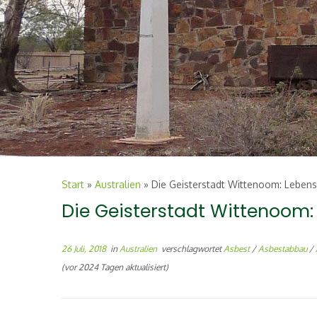
Start
»
Australien
»
Die Geisterstadt Wittenoom: Lebens
Die Geisterstadt Wittenoom:
26 Juli, 2018
in
Australien
verschlagwortet
Asbest
/
Asbestabbau
/
(vor 2024 Tagen aktualisiert)