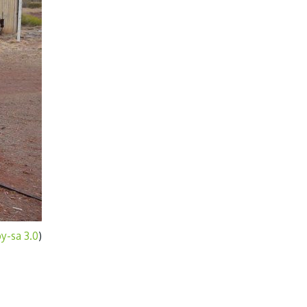
by-sa 3.0
)