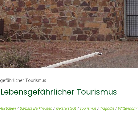
gefährlicher Tourismus
 Lebensgefährlicher Tourismus
Australien
/
Barbara Barkhausen
/
Geisterstadt
/
Tourismus
/
Tragödie
/
Wittenoom