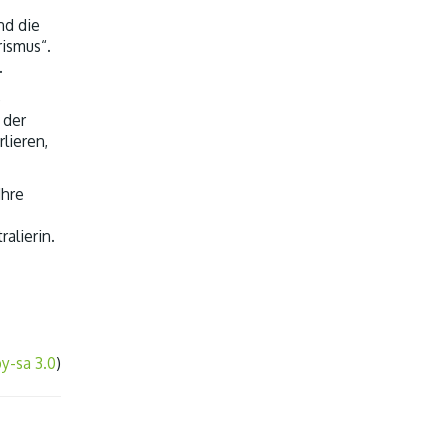
nd die
rismus“.
.
e
 der
lieren,
Ihre
ralierin.
by-sa 3.0
)