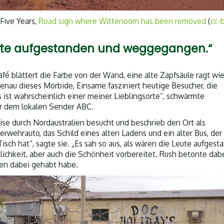
 Five Years,
Road sign where Wittenoom has been removed
(
cc-
Leute aufgestanden und weggegangen.“
fé blättert die Farbe von der Wand, eine alte Zapfsäule ragt wie
nau dieses Morbide, Einsame fasziniert heutige Besucher, die
 ist wahrscheinlich einer meiner Lieblingsorte“, schwärmte
er dem lokalen Sender ABC.
 durch Nordaustralien besucht und beschrieb den Ort als
erwehrauto, das Schild eines alten Ladens und ein alter Bus, de
sch hat“, sagte sie. „Es sah so aus, als wären die Leute aufgest
chkeit, aber auch die Schönheit vorbereitet. Rush betonte dabe
ten dabei gehabt habe.