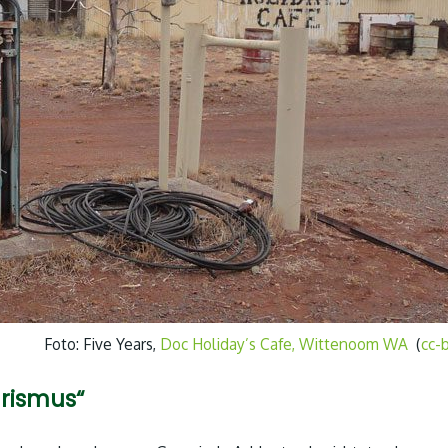
Foto: Five Years,
Doc Holiday’s Cafe, Wittenoom WA
(
cc-
urismus“