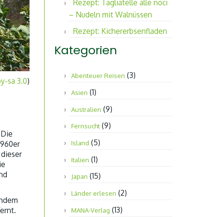
Rezept: Tagliatelle alle noci
– Nudeln mit Walnüssen
Rezept: Kichererbsenfladen
Kategorien
(3)
Abenteuer Reisen
by-sa 3.0
)
(1)
Asien
(9)
Australien
(9)
Fernsucht
 Die
(5)
1960er
Island
 dieser
(1)
Italien
ie
nd
(15)
Japan
(2)
Länder erlesen
chdem
(13)
ernt.
MANA-Verlag