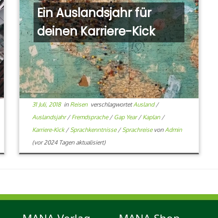
Ein Auslandsjahr für
deinen Karriere-Kick
31 Juli, 2018
in
Reisen
verschlagwortet
Ausland
/
Auslandsjahr
/
Fremdsprache
/
Gap Year
/
Kaplan
/
Karriere-Kick
/
Sprachkenntnisse
/
Sprachreise
von
Admin
(vor 2024 Tagen aktualisiert)