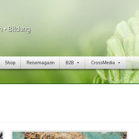
n • Bildung
Shop
Reisemagazin
B2B
CrossMedia