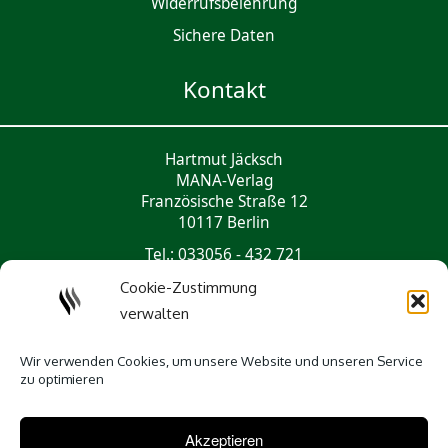
Widerrufsbelehrung
Sichere Daten
Kontakt
Hartmut Jäcksch
MANA-Verlag
Französische Straße 12
10117 Berlin
Tel.: 033056 - 432 721
mail@mana-verlag.de
Cookie-Zustimmung
verwalten
Social Media
Wir verwenden Cookies, um unsere Website und unseren Service
zu optimieren
Akzeptieren