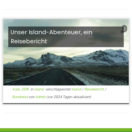
1
Unser Island-Abenteuer, ein
Reisebericht
4 Juli, 2018
in
Island
verschlagwortet
Island
/
Reisebericht
/
Rundreise
von
Admin
(vor 2024 Tagen aktualisiert)