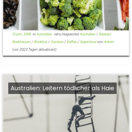
13 Juni, 2018
in
Australien
verschlagwortet
Australien
/
Barbara
Barkhausen
/
Brokkoli
/
Gemüse
/
Kaffee
/
Superfood
von
Admin
(vor 2023 Tagen aktualisiert)
Australien: Leitern tödlicher als Haie