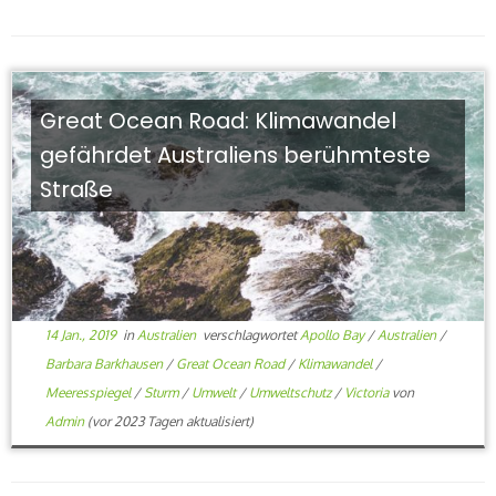
Great Ocean Road: Klimawandel
gefährdet Australiens berühmteste
Straße
14 Jan., 2019
in
Australien
verschlagwortet
Apollo Bay
/
Australien
/
Barbara Barkhausen
/
Great Ocean Road
/
Klimawandel
/
Meeresspiegel
/
Sturm
/
Umwelt
/
Umweltschutz
/
Victoria
von
Admin
(vor 2023 Tagen aktualisiert)