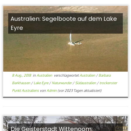
Australien: Segelboote auf dem Lake
Eyre
8 Aug., 2018
in
Australien
verschlagwortet
Australien
/
Barbara
Barkhausen
/
Lake Eyre
/
Naturwunder
/
Südaustralien
/
trockenster
Punkt Australiens
von
Admin
(vor 2023 Tagen aktualisiert)
Die Geisterstadt Wittenoom: