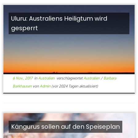
Uluru: Australiens Heiligtum wird
gesperrt
6 Nov., 2017
in
Australien
verschlagwortet
Australien
/
Barbara
Barkhausen
von
Admin
(vor 2024 Tagen aktualisiert)
Kängurus sollen auf den Speiseplan