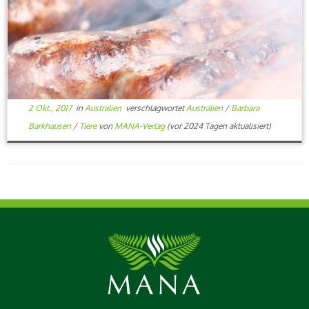
2 Okt., 2017
in
Australien
verschlagwortet
Australien
/
Barbara
Barkhausen
/
Tiere
von
MANA-Verlag
(vor 2024 Tagen aktualisiert)