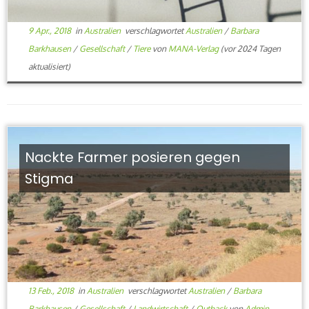
9 Apr., 2018
in
Australien
verschlagwortet
Australien
/
Barbara
Barkhausen
/
Gesellschaft
/
Tiere
von
MANA-Verlag
(vor 2024 Tagen
aktualisiert)
Nackte Farmer posieren gegen
Stigma
13 Feb., 2018
in
Australien
verschlagwortet
Australien
/
Barbara
Barkhausen
/
Gesellschaft
/
Landwirtschaft
/
Outback
von
Admin