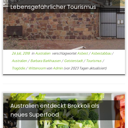
Lebensgefährlicher Tourismus
26 Juli, 2018
in
Australien
verschlagwortet
Asbest
/
Asbestabbau
/
Australien
/
Barbara Barkhausen
/
Geisterstadt
/
Tourismus
/
Tragödie
/
Wittenoom
von
Admin
(vor 2023 Tagen aktualisiert)
Australien entdeckt Brokkoli als
neues Superfood