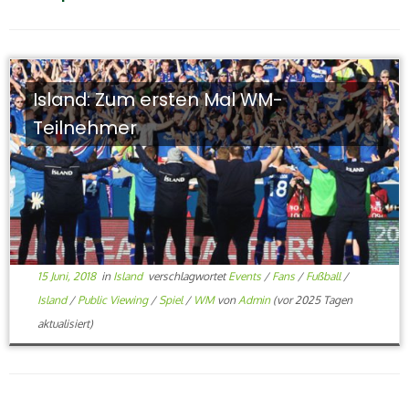
Island: Zum ersten Mal WM-
Teilnehmer
15 Juni, 2018
in
Island
verschlagwortet
Events
/
Fans
/
Fußball
/
Island
/
Public Viewing
/
Spiel
/
WM
von
Admin
(vor 2025 Tagen
aktualisiert)