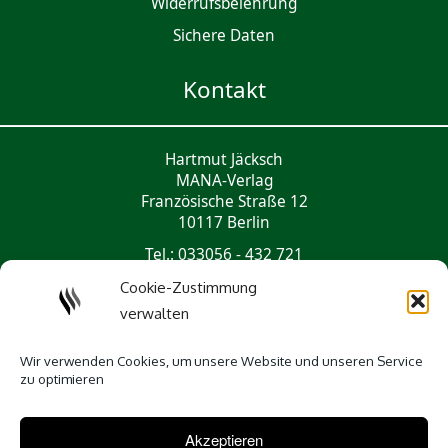
Widerrufsbelehrung
Sichere Daten
Kontakt
Hartmut Jäcksch
MANA-Verlag
Französische Straße 12
10117 Berlin
Tel.: 033056 - 432 721
mail@mana-verlag.de
Cookie-Zustimmung
verwalten
Social Media
Wir verwenden Cookies, um unsere Website und unseren Service
zu optimieren
Akzeptieren