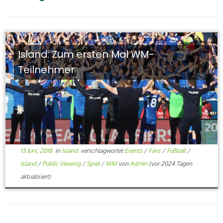
Island: Zum ersten Mal WM-
Teilnehmer
15 Juni, 2018
in
Island
verschlagwortet
Events
/
Fans
/
Fußball
/
Island
/
Public Viewing
/
Spiel
/
WM
von
Admin
(vor 2024 Tagen
aktualisiert)