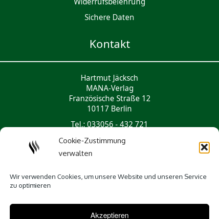
Widerrufsbelehrung
Sichere Daten
Kontakt
Hartmut Jäcksch
MANA-Verlag
Französische Straße 12
10117 Berlin
Tel.: 033056 - 432 721
mail@mana-verlag.de
Cookie-Zustimmung
verwalten
Social Media
Wir verwenden Cookies, um unsere Website und unseren Service
zu optimieren
Akzeptieren