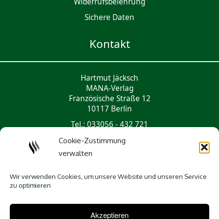
Widerrufsbelehrung
Sichere Daten
Kontakt
Hartmut Jäcksch
MANA-Verlag
Französische Straße 12
10117 Berlin
Tel.: 033056 - 432 721
mail@mana-verlag.de
Cookie-Zustimmung
verwalten
Social Media
Wir verwenden Cookies, um unsere Website und unseren Service
zu optimieren
Akzeptieren