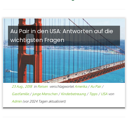
Au Pair in den USA: Antworten auf die
wichtigsten Fragen
23 Aug., 2018
in
Reisen
verschlagwortet
Amerika
/
Au Pair
/
Gastfamilie
/
junge Menschen
/
Kinderbetreuung
/
Tipps
/
USA
von
Admin
(vor 2024 Tagen aktualisiert)