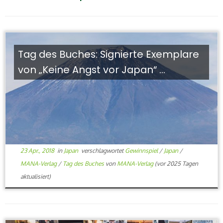
Tag des Buches: Signierte Exemplare
von „Keine Angst vor Japan“ ...
23 Apr., 2018
in
Japan
verschlagwortet
Gewinnspiel
/
Japan
/
MANA-Verlag
/
Tag des Buches
von
MANA-Verlag
(vor 2025 Tagen
aktualisiert)