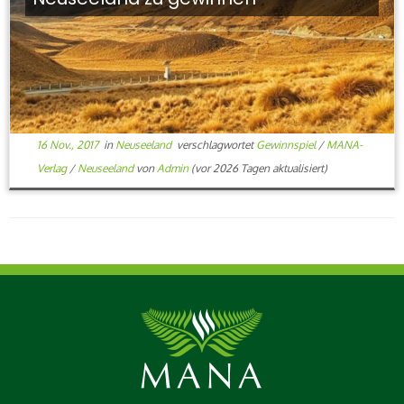
16 Nov., 2017
in
Neuseeland
verschlagwortet
Gewinnspiel
/
MANA-
Verlag
/
Neuseeland
von
Admin
(vor 2026 Tagen aktualisiert)