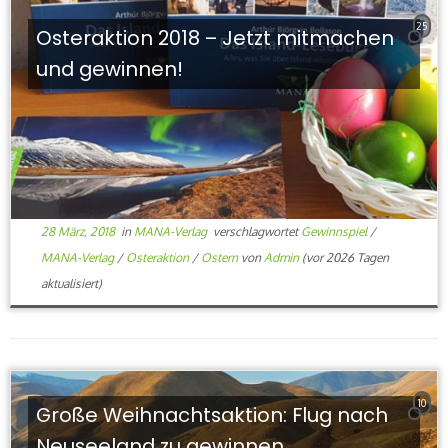
25
Osteraktion 2018 – Jetzt mitmachen
und gewinnen!
28 März, 2018
in
MANA-Verlag
verschlagwortet
Gewinnspiel
/
MANA-Verlag
/
Osteraktion
/
Ostern
von
Admin
(vor 2026 Tagen
aktualisiert)
10
Große Weihnachtsaktion: Flug nach
Neuseeland zu gewinnen