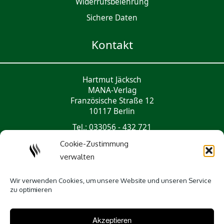
Widerrufsbelehrung
Sichere Daten
Kontakt
Hartmut Jäcksch
MANA-Verlag
Französische Straße 12
10117 Berlin
Tel.: 033056 - 432 721
mail@mana-verlag.de
Cookie-Zustimmung
verwalten
Social Media
Wir verwenden Cookies, um unsere Website und unseren Service
zu optimieren
Akzeptieren