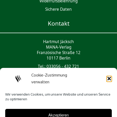
Widerrufsbelehrung
Sichere Daten
Kontakt
Hartmut Jäcksch
MANA-Verlag
Französische Straße 12
10117 Berlin
Tel.: 033056 - 432 721
mail@mana-verlag.de
Cookie-Zustimmung
verwalten
Social Media
Wir verwenden Cookies, um unsere Website und unseren Service
zu optimieren
Akzeptieren