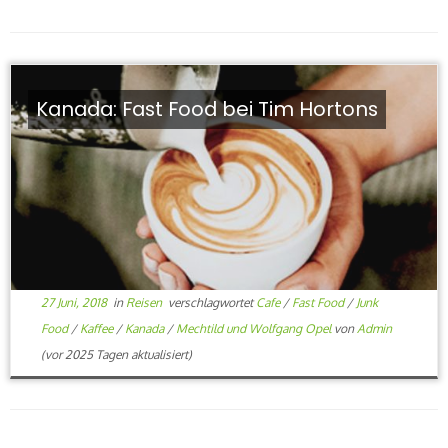
Kanada: Fast Food bei Tim Hortons
27 Juni, 2018
in
Reisen
verschlagwortet
Cafe
/
Fast Food
/
Junk
Food
/
Kaffee
/
Kanada
/
Mechtild und Wolfgang Opel
von
Admin
(vor 2025 Tagen aktualisiert)