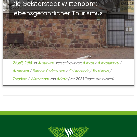
Die Geisterstadt Wittenoom:
Lebensgefährlicher Tourismus
26 Juli, 2018
in
Australien
verschlagwortet
Asbest
/
Asbestabbau
/
Australien
/
Barbara Barkhausen
/
Geisterstadt
/
Tourismus
/
Tragödie
/
Wittenoom
von
Admin
(vor 2023 Tagen aktualisiert)