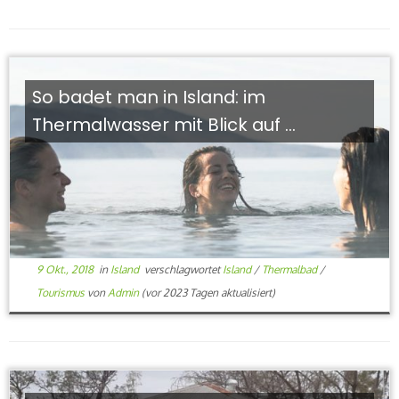
So badet man in Island: im
Thermalwasser mit Blick auf ...
9 Okt., 2018
in
Island
verschlagwortet
Island
/
Thermalbad
/
Tourismus
von
Admin
(vor 2023 Tagen aktualisiert)