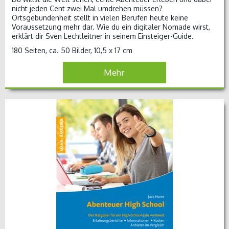
Ein halbes oder ganzes Schuljahr in ein
nicht jeden Cent zwei Mal umdrehen müssen?
komplett anderes Leben eintauchen, ein
Ortsgebundenheit stellt in vielen Berufen heute keine
zweites Zuhause finden, Freundschaften mit
Voraussetzung mehr dar. Wie du ein digitaler Nomade wirst,
Menschen aus aller Welt schließen – das prägt
erklärt dir Sven Lechtleitner in seinem Einsteiger-Guide.
fürs Leben! Doch wer sich mit ehemaligen
180 Seiten, ca. 50 Bilder, 10,5 x 17 cm
Austauschschülern unterhält, wird bei aller
Begeisterung merken, dass so ein Aufenthalt
Mehr
nicht immer einfach ist und auch
Herausforderungen birgt.
Ein Schuljahr in den USA
von
Birthe Ringhoff
ist
ein Ratgeber für alle, die Lernen im Ausland
erleben möchten.
Direkt zum Buch