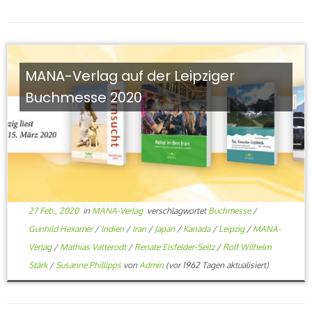
MANA-Verlag auf der Leipziger
Buchmesse 2020
27 Feb., 2020
in
MANA-Verlag
verschlagwortet
Buchmesse
/
Gunhild Hexamer
/
Indien
/
Iran
/
Japan
/
Kanada
/
Leipzig
/
MANA-
Verlag
/
Mathias Vatterodt
/
Renate Eisfelder-Seitz
/
Rolf Wilhelm
Stärk
/
Susanne Phillipps
von
Admin
(vor 1962 Tagen aktualisiert)