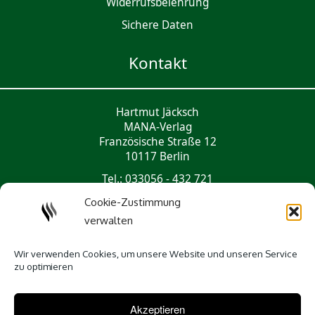
Widerrufsbelehrung
Sichere Daten
Kontakt
Hartmut Jäcksch
MANA-Verlag
Französische Straße 12
10117 Berlin
Tel.: 033056 - 432 721
mail@mana-verlag.de
Cookie-Zustimmung
verwalten
Social Media
Wir verwenden Cookies, um unsere Website und unseren Service
zu optimieren
Akzeptieren