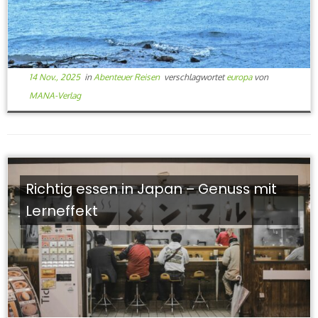
14 Nov., 2025
in
Abenteuer Reisen
verschlagwortet
europa
von
MANA-Verlag
Richtig essen in Japan – Genuss mit
Lerneffekt