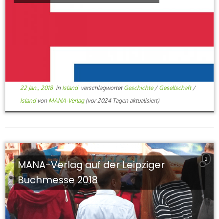
22 Jan., 2018
in
Island
verschlagwortet
Geschichte
/
Gesellschaft
/
Island
von
MANA-Verlag
(vor 2024 Tagen aktualisiert)
2
MANA-Verlag auf der Leipziger
Buchmesse 2018