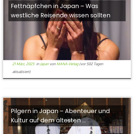
Fettnäpfchen in Japan – Was
westliche Reisende wissen sollten
21 März, 2025
in
Japan
von
MANA-Verlag
(vor 502 Tagen
aktualisiert)
Pilgern in Japan – Abenteuer und
Kultur auf dem ältesten ...