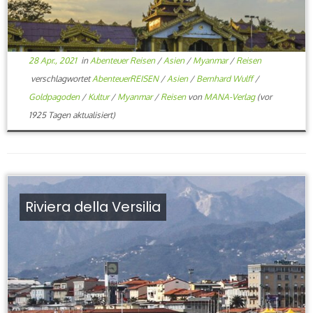
28 Apr., 2021
in
Abenteuer Reisen
/
Asien
/
Myanmar
/
Reisen
verschlagwortet
AbenteuerREISEN
/
Asien
/
Bernhard Wulff
/
Goldpagoden
/
Kultur
/
Myanmar
/
Reisen
von
MANA-Verlag
(vor
1925 Tagen aktualisiert)
Riviera della Versilia