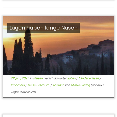
Lügen haben lange Nasen
29 Juni, 2021
in
Reisen
verschlagwortet
Italien
/
Länder erlesen
/
Pinocchio
/
Reise-Lesebuch
/
Toskana
von
MANA-Verlag
(vor 1863
Tagen aktualisiert)