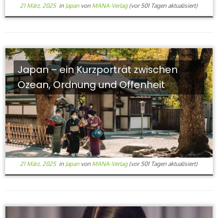
21 März, 2025
in
Japan
von
MANA-Verlag
(vor 501 Tagen aktualisiert)
Japan – ein Kurzporträt zwischen
Ozean, Ordnung und Offenheit
21 März, 2025
in
Japan
von
MANA-Verlag
(vor 501 Tagen aktualisiert)