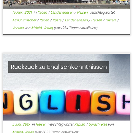
16 Apr., 2021
in
Italien
/
Länder erlesen
/
Reisen
verschlagwortet
Almut Irmscher
/
Italien
/
Küste
/
Länder erlesen
/
Reisen
/
Riviera
/
Versilia
von
MANA-Verlag
(vor 1934 Tagen aktualisiert)
Ruckzuck zu Englischkenntnissen
5 Juni, 2019
in
Reisen
verschlagwortet
Kaplan
/
Sprachreise
von
MANA-Verlag
(vor 2023 Tagen aktualisiert)