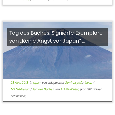
Tag des Buches: Signierte Exemplare
von „Keine Angst vor Japan“ ...
23 Apr., 2018
in
Japan
verschlagwortet
Gewinnspiel
/
Japan
/
MANA-Verlag
/
Tag des Buches
von
MANA-Verlag
(vor 2023 Tagen
aktualisiert)