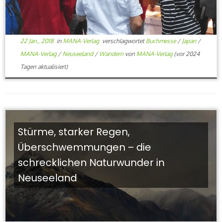
22 Jan., 2018
in
MANA-Verlag
verschlagwortet
Buchmesse
/
Japan
/
MANA-Verlag
/
Neuseeland
/
Wandern
von
MANA-Verlag
(vor 2024
Tagen aktualisiert)
Stürme, starker Regen,
Überschwemmungen – die
schrecklichen Naturwunder in
Neuseeland