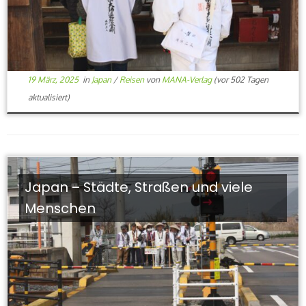
19 März, 2025
in
Japan
/
Reisen
von
MANA-Verlag
(vor 502 Tagen
aktualisiert)
Japan – Städte, Straßen und viele
Menschen