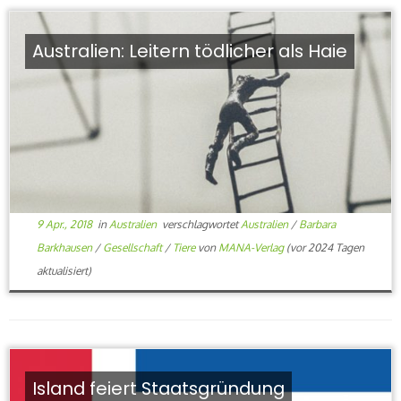
Australien: Leitern tödlicher als Haie
9 Apr., 2018
in
Australien
verschlagwortet
Australien
/
Barbara
Barkhausen
/
Gesellschaft
/
Tiere
von
MANA-Verlag
(vor 2024 Tagen
aktualisiert)
Island feiert Staatsgründung