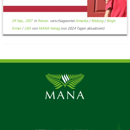
29 Sep., 2017
in
Reisen
verschlagwortet
Amerika
/
Bildung
/
Birgit
Ermer
/
USA
von
MANA-Verlag
(vor 2024 Tagen aktualisiert)