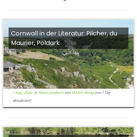
Cornwall in der Literatur: Pilcher, du
Maurier, Poldark
1 Aug., 2026
in
Reise-Lesebuch
von
MANA-Verlag
(vor 1 Tag
aktualisiert)