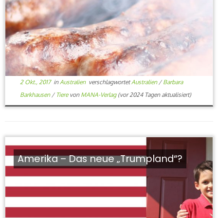
2 Okt., 2017
in
Australien
verschlagwortet
Australien
/
Barbara
Barkhausen
/
Tiere
von
MANA-Verlag
(vor 2024 Tagen aktualisiert)
Amerika – Das neue „Trumpland“?