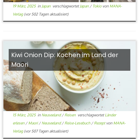
19 März, 2025
in
Japan
verschlagwortet
Japan
/
Tokio
von
MANA-
Verlag
(vor 502 Tagen aktualisiert)
Kiwi Onion Dip: Kochen im Land der
Maori
15 März, 2025
in
Neuseeland
/
Reisen
verschlagwortet
Länder
erlesen
/
Maori
/
Neuseeland
/
Reise-Lesebuch
/
Rezept
von
MANA-
Verlag
(vor 507 Tagen aktualisiert)