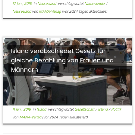
12 Jan., 2018
in
Neuseeland
verschlagwortet
Naturwunder
/
Neuseeland
von
MANA-Verlag
(vor 2024 Tagen aktualisiert)
Island verabschiedet Gesetz für
gleiche Bezahlung von Frauen und
Männern
11 Jan., 2018
in
Island
verschlagwortet
Gesellschaft
/
Island
/
Politik
von
MANA-Verlag
(vor 2024 Tagen aktualisiert)