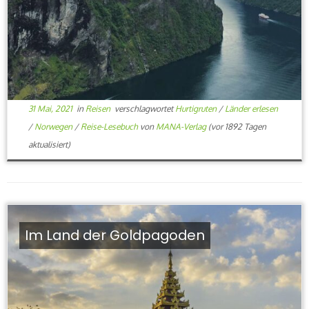
31 Mai, 2021
in
Reisen
verschlagwortet
Hurtigruten
/
Länder erlesen
/
Norwegen
/
Reise-Lesebuch
von
MANA-Verlag
(vor 1892 Tagen
aktualisiert)
Im Land der Goldpagoden