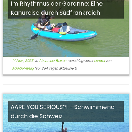
Im Rhythmus der Garonne: Eine
Kanureise durch Südfrankreich
14 Nov., 2025
in
Abenteuer Reisen
verschlagwortet
europa
von
MANA-Verlag
(vor 264 Tagen aktualisiert)
AARE YOU SERIOUS?! – Schwimmend
durch die Schweiz