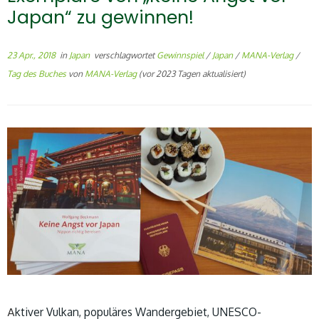
Japan“ zu gewinnen!
23 Apr., 2018
in
Japan
verschlagwortet
Gewinnspiel
/
Japan
/
MANA-Verlag
/
Tag des Buches
von
MANA-Verlag
(vor 2023 Tagen aktualisiert)
A
ktiver Vulkan, populäres Wandergebiet, UNESCO-