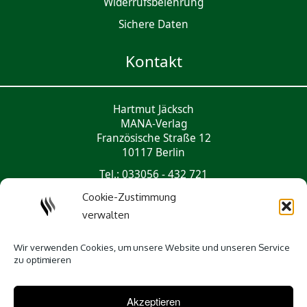
Widerrufsbelehrung
Sichere Daten
Kontakt
Hartmut Jäcksch
MANA-Verlag
Französische Straße 12
10117 Berlin
Tel.: 033056 - 432 721
mail@mana-verlag.de
Cookie-Zustimmung
verwalten
Social Media
Wir verwenden Cookies, um unsere Website und unseren Service
zu optimieren
Akzeptieren