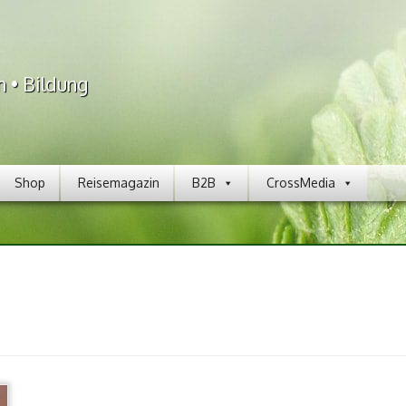
n • Bildung
Shop
Reisemagazin
B2B
CrossMedia