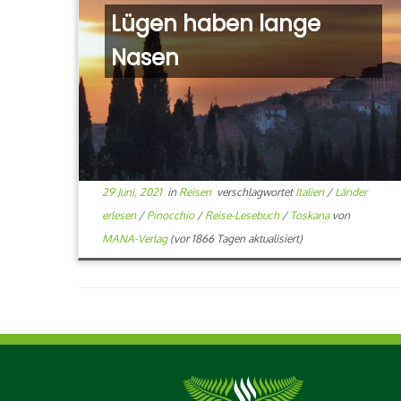
Lügen haben lange
Nasen
29 Juni, 2021
in
Reisen
verschlagwortet
Italien
/
Länder
erlesen
/
Pinocchio
/
Reise-Lesebuch
/
Toskana
von
MANA-Verlag
(vor 1866 Tagen aktualisiert)