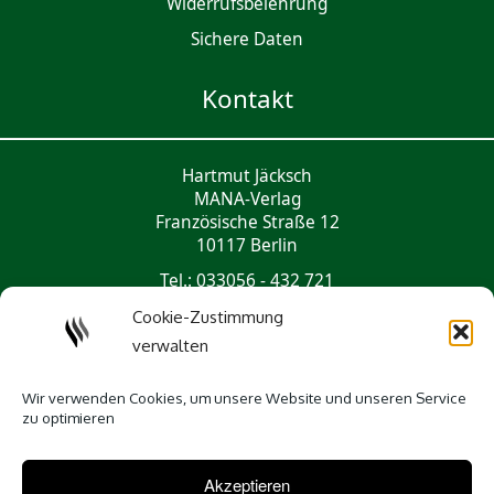
Widerrufsbelehrung
Sichere Daten
Kontakt
Hartmut Jäcksch
MANA-Verlag
Französische Straße 12
10117 Berlin
Tel.: 033056 - 432 721
mail@mana-verlag.de
Cookie-Zustimmung
verwalten
Social Media
Wir verwenden Cookies, um unsere Website und unseren Service
zu optimieren
Akzeptieren