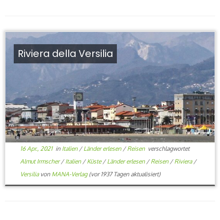
Riviera della Versilia
16 Apr., 2021
in
Italien
/
Länder erlesen
/
Reisen
verschlagwortet
Almut Irmscher
/
Italien
/
Küste
/
Länder erlesen
/
Reisen
/
Riviera
/
Versilia
von
MANA-Verlag
(vor 1937 Tagen aktualisiert)