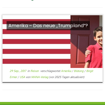
Amerika – Das neue „Trumpland“?
29 Sep., 2017
in
Reisen
verschlagwortet
Amerika
/
Bildung
/
Birgit
Ermer
/
USA
von
MANA-Verlag
(vor 2025 Tagen aktualisiert)