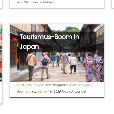
(vor 2025 Tagen aktualisiert)
Tourismus-Boom in
Japan
1 Sep., 2017
in
Japan
verschlagwortet
Japan
/
Wolfgang
Beckmann
von
Admin
(vor 2026 Tagen aktualisiert)