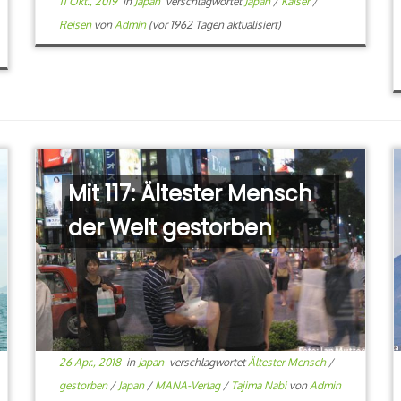
11 Okt., 2019
in
Japan
verschlagwortet
Japan
/
Kaiser
/
Reisen
von
Admin
(vor 1962 Tagen aktualisiert)
Mit 117: Ältester Mensch
der Welt gestorben
26 Apr., 2018
in
Japan
verschlagwortet
Ältester Mensch
/
gestorben
/
Japan
/
MANA-Verlag
/
Tajima Nabi
von
Admin