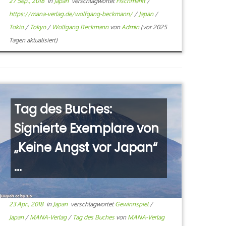
27 Sep., 2018
in
Japan
verschlagwortet
Fischmarkt
/
https://mana-verlag.de/wolfgang-beckmann/
/
Japan
/
Tokio
/
Tokyo
/
Wolfgang Beckmann
von
Admin
(vor 2025
Tagen aktualisiert)
Tag des Buches:
Signierte Exemplare von
„Keine Angst vor Japan“
...
23 Apr., 2018
in
Japan
verschlagwortet
Gewinnspiel
/
Japan
/
MANA-Verlag
/
Tag des Buches
von
MANA-Verlag