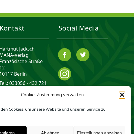
Kontakt
Social Media
Hartmut Jäcksch
MANA-Verlag
Französische Straße
12
10117 Berlin
Tel.: 033056 - 432 721
mail@mana-verlag.de
Cookie-Zustimmung verwalten
den Cookies, um unsere Website und unseren Service zu
ptieren
Ablehnen
Einstellungen anzeigen