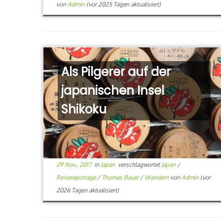
von
Admin
(vor 2025 Tagen aktualisiert)
Als Pilgerer auf der
japanischen Insel
Shikoku
29 Nov., 2017
in
Japan
verschlagwortet
Japan
/
Reisereportage
/
Thomas Bauer
/
Wandern
von
Admin
(vor
2026 Tagen aktualisiert)