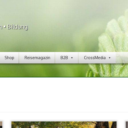
n • Bildung
Shop
Reisemagazin
B2B
CrossMedia