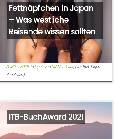
Fettnäpfchen in Japan
– Was westliche
Reisende wissen sollten
21 März, 2025
in
Japan
von
MANA-Verlag
(vor 505 Tagen
aktualisiert)
ITB-BuchAward 2021