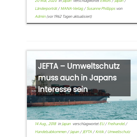
20 Mai, 2020
in
Japan
verschlagwortet
Exkurs
/
Japan
/
Länderporträt
/
MANA-Verlag
/
Susanne Phillipps
von
Admin
(vor 1962 Tagen aktualisiert)
JEFTA – Umweltschutz
muss auch in Japans
Interesse sein
14 Aug., 2018
in
Japan
verschlagwortet
EU
/
Freihandel
/
Handelsabkommen
/
Japan
/
JEFTA
/
Kritik
/
Umweltschutz