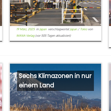
19 März, 2025
in
Japan
verschlagwortet
Japan
/
Tokio
von
MANA-Verlag
(vor 505 Tagen aktualisiert)
Sechs Klimazonen in nur
einem Land