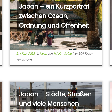
Japan – ein Kurzporträt
zwischen Ozean,
Ordnung und Offenheit
21 März, 2025
in
Japan
von
MANA-Verlag
(vor 504 Tagen
aktualisiert)
Japan – Städte, Straßen
und viele Menschen