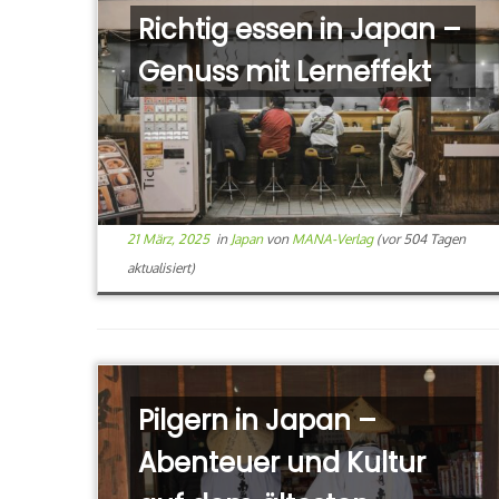
Richtig essen in Japan –
Genuss mit Lerneffekt
21 März, 2025
in
Japan
von
MANA-Verlag
(vor 504 Tagen
aktualisiert)
Pilgern in Japan –
Abenteuer und Kultur