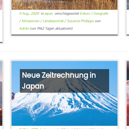
11 Aug., 2020
in
Japan
verschlagwortet
Exkurs
/
Geografie
/
Klimazonen
/
Länderporträt
/
Susanne Phillipps
von
Admin
(vor 1962 Tagen aktualisiert)
Neue Zeitrechnung in
Japan