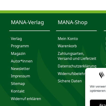
MANA-Verlag
MANA-Shop
Verlag
Mein Konto
Programm
Waren­korb
Magazin
Zahlungsarten,
Versand und Lieferzeit
Autor*innen
Daten­schutz­er­klärung
Newsletter
Widerrufsbelehrung
Impres­sum
Sichere Daten
Sitemap
Wir verwen
optimieren
Kontakt
Widerruf erklären
Akze