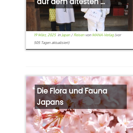
auf dem ältesten ...
19 März, 2025
in
Japan
/
Reisen
von
MANA-Verlag
(vor
505 Tagen aktualisiert)
Die Flora und Fauna
Japans