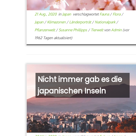
21 Aug., 2020
in
Japan
verschlagwortet
Fauna
/
Flora
/
Japan
/
Klimazonen
/
Länderporträt
/
Nationalpark
/
Pflanzenwelt
/
Susanne Phillipps
/
Tierwelt
von
Admin
(vor
1962 Tagen aktualisiert)
Nicht immer gab es die
japanischen Inseln