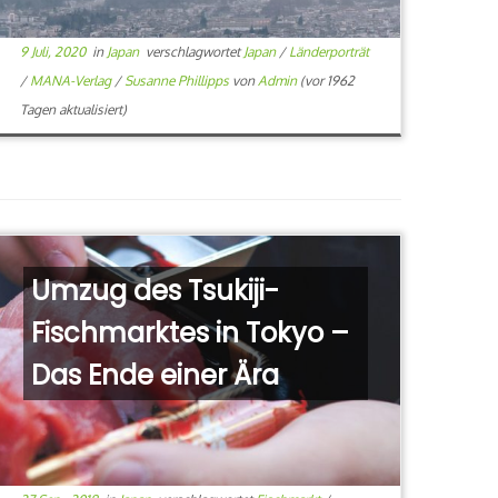
9 Juli, 2020
in
Japan
verschlagwortet
Japan
/
Länderporträt
/
MANA-Verlag
/
Susanne Phillipps
von
Admin
(vor 1962
Tagen aktualisiert)
Umzug des Tsukiji-
Fischmarktes in Tokyo –
Das Ende einer Ära