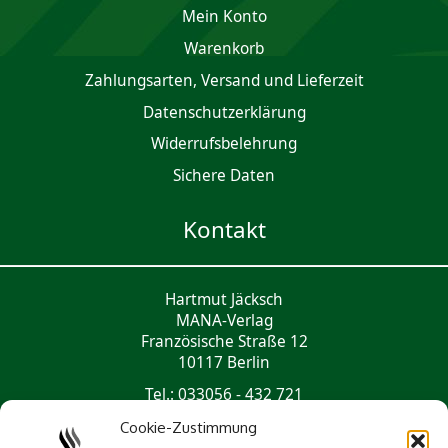
Mein Konto
Waren­korb
Zahlungsarten, Versand und Lieferzeit
Daten­schutz­er­klärung
Widerrufsbelehrung
Sichere Daten
Kontakt
Hartmut Jäcksch
MANA-Verlag
Französische Straße 12
10117 Berlin
Tel.: 033056 - 432 721
mail@mana-verlag.de
Cookie-Zustimmung