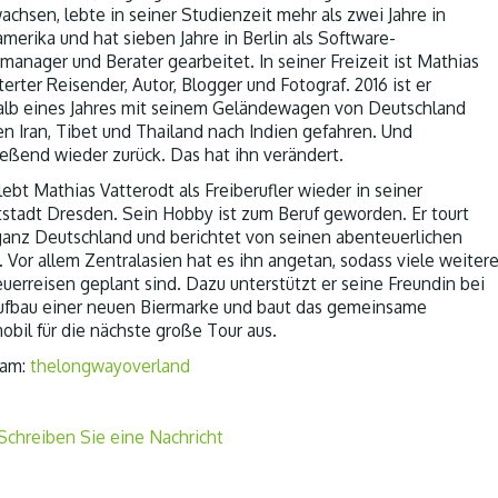
achsen, lebte in seiner Studienzeit mehr als zwei Jahre in
merika und hat sieben Jahre in Berlin als Software-
manager und Berater gearbeitet. In seiner Freizeit ist Mathias
erter Reisender, Autor, Blogger und Fotograf. 2016 ist er
alb eines Jahres mit seinem Geländewagen von Deutschland
en Iran, Tibet und Thailand nach Indien gefahren. Und
ießend wieder zurück. Das hat ihn verändert.
ebt Mathias Vatterodt als Freiberufler wieder in seiner
stadt Dresden. Sein Hobby ist zum Beruf geworden. Er tourt
ganz Deutschland und berichtet von seinen abenteuerlichen
. Vor allem Zentralasien hat es ihn angetan, sodass viele weiter
uerreisen geplant sind. Dazu unterstützt er seine Freundin bei
fbau einer neuen Biermarke und baut das gemeinsame
obil für die nächste große Tour aus.
ram:
thelongwayoverland
Schreiben Sie eine Nachricht