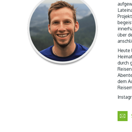
aufgew
Lateina
Projekt
begeist
innerh
über d
anschl
Heute l
Heimat
durch 
Reisen
Abente
dem Au
Reisem
Instag