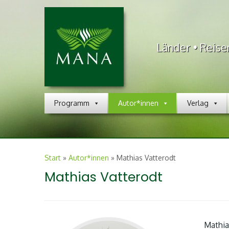
Länder • Reise
Programm
Autor*innen
Verlag
Start
»
Autor*innen
»
Mathias Vatterodt
Mathias Vatterodt
Mathia